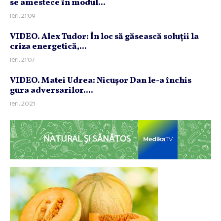
se amestece în modul...
ieri, 21:09
VIDEO. Alex Tudor: În loc să găsească soluţii la
criza energetică,...
ieri, 21:07
VIDEO. Matei Udrea: Nicuşor Dan le-a închis
gura adversarilor....
ieri, 20:21
NATURAL ȘI SĂNĂTOS