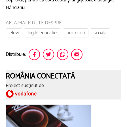
copilului, pentru că asta caută şi angajatorii, a adăugat
Hăncianu.
AFLA MAI MULTE DESPRE
elevi
legile educatiei
profesori
scoala
Distribuie:
ROMÂNIA CONECTATĂ
Proiect susținut de