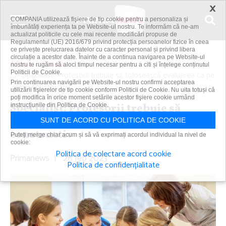
×
COMPANIA utilizează fişiere de tip cookie pentru a personaliza și
îmbunătăți experiența ta pe Website-ul nostru. Te informăm că ne-am
actualizat politicile cu cele mai recente modificări propuse de
Regulamentul (UE) 2016/679 privind protecția persoanelor fizice în ceea
ce privește prelucrarea datelor cu caracter personal și privind libera
circulație a acestor date. Înainte de a continua navigarea pe Website-ul
Acasă
Școală
nostru te rugăm să aloci timpul necesar pentru a citi și înțelege conținutul
Politicii de Cookie.
Specialist: Profesorii trebuie să folosească evaluarea ca pe
Prin continuarea navigării pe Website-ul nostru confirmi acceptarea
ceva constructiv
utilizării fişierelor de tip cookie conform Politicii de Cookie. Nu uita totuși că
poți modifica în orice moment setările acestor fişiere cookie urmând
Specialist: Profesorii trebuie să
instrucțiunile din Politica de Cookie.
folosească evaluarea ca pe ceva
SUNT DE ACORD CU POLITICA DE COOKIE
constructiv
Puteți merge chiar acum și să vă exprimați acordul individual la nivel de
cookie:
Politica de colectare acord cookie
Primanews
|
28 feb 2023
Politica de confidențialitate