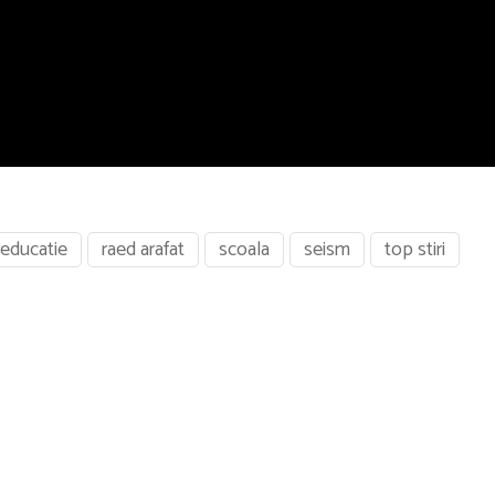
educatie
raed arafat
scoala
seism
top stiri