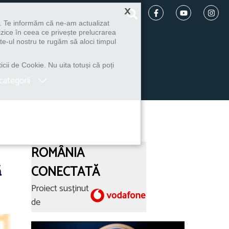
×
u. Te informăm că ne-am actualizat
izice în ceea ce privește prelucrarea
te-ul nostru te rugăm să aloci timpul
icii de Cookie. Nu uita totuși că poți
categorii
ROMÂNIA
ă
CONECTATĂ
Proiect susținut
de