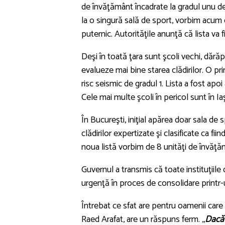
de învăţământ încadrate la gradul unu de 
la o singură sală de sport, vorbim acum 
puternic. Autorităţile anunţă că lista va 
Deşi în toată ţara sunt şcoli vechi, dără
evalueze mai bine starea clădirilor. O pri
risc seismic de gradul 1. Lista a fost ap
Cele mai multe şcoli în pericol sunt în Iaşi
În Bucureşti, iniţial apărea doar sala de 
clădirilor expertizate şi clasificate ca fi
noua listă vorbim de 8 unităţi de învăţămâ
Guvernul a transmis că toate instituţiile
urgenţă în proces de consolidare print
Întrebat ce sfat are pentru oamenii care s
Raed Arafat, are un răspuns ferm. ,,
Dacă 