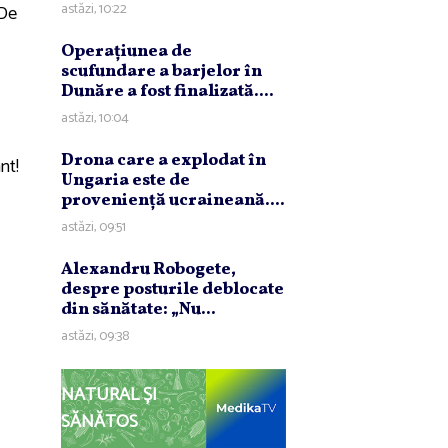
astăzi, 10:22
 De
Operaţiunea de
scufundare a barjelor în
Dunăre a fost finalizată....
astăzi, 10:04
Drona care a explodat în
nt!
Ungaria este de
provenienţă ucraineană....
astăzi, 09:51
Alexandru Robogete,
despre posturile deblocate
din sănătate: „Nu...
astăzi, 09:38
NATURAL ȘI
SĂNĂTOS