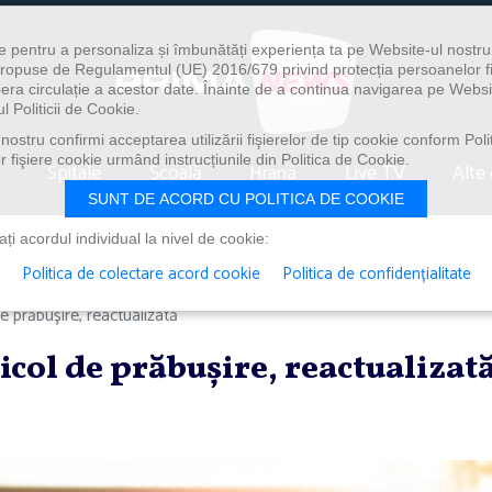
e pentru a personaliza și îmbunătăți experiența ta pe Website-ul nostr
i propuse de Regulamentul (UE) 2016/679 privind protecția persoanelor f
ibera circulație a acestor date. Înainte de a continua navigarea pe Websi
l Politicii de Cookie.
ostru confirmi acceptarea utilizării fişierelor de tip cookie conform Polit
 fişiere cookie urmând instrucțiunile din Politica de Cookie.
Spitale
Școală
Hrană
Live TV
Alte 
SUNT DE ACORD CU POLITICA DE COOKIE
i acordul individual la nivel de cookie:
Politica de colectare acord cookie
Politica de confidențialitate
 de prăbuşire, reactualizată
ricol de prăbuşire, reactualizat