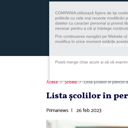
COMPANIA utilizează fişiere de tip cooki
politicile cu cele mai recente modificăr
datelor cu caracter personal și privind l
necesar pentru a citi și înțelege conținutu
Prin continuarea navigării pe Website-ul n
modifica în orice moment setările acestor
Clasa politica
Puteți merge chiar acum și să vă exprimaț
Acasă
Școală
Lista şcolilor în pericol
Lista şcolilor în pe
Primanews
|
26 feb 2023