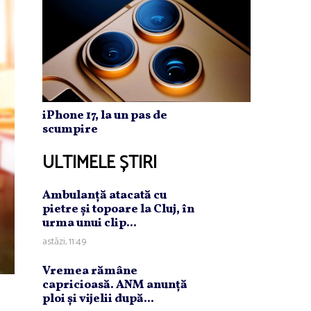
iPhone 17, la un pas de
scumpire
ULTIMELE ȘTIRI
Ambulanţă atacată cu
pietre şi topoare la Cluj, în
urma unui clip...
astăzi, 11:49
Vremea rămâne
capricioasă. ANM anunţă
ploi şi vijelii după...