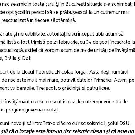
risc seismic în toată ţara. Şi în Bucureşti situaţia s-a schimbat.
de opt şcoli în pericol să se prăbuşească la un cutremur mai
fi reactualizată în fiecare săptămână.
pănate şi nereabilitate, autorităţile au început abia acum să
mă listă a fost trimisă pe 21 februarie, cu 39 de şcoli încadrate la
oi actualizată, astfel că vorbim acum de 45 de unităţi de învăţămâ
, Brăila şi Dolj.
sport de la Liceul Teoretic ,,Nicolae Iorga". Asta deşi numărul
ind de risc este mult mai mare, potrivit datelor Primăriei. Acum, pe
nt vulberabile. Trei şcoli, o grădiniţă şi patru licee.
 de învăţământ cu risc crescut în caz de cutremur vor intra de
r-un program guvernamental.
unt nevoiţi să intre într-o clădire cu risc seismic I, şeful DSU,
ştii că o locaţie este într-un risc seismic clasa 1 şi că este un