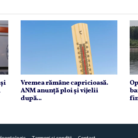
şi
Vremea rămâne capricioasă.
Op
i
ANM anunţă ploi şi vijelii
ba
după...
fin