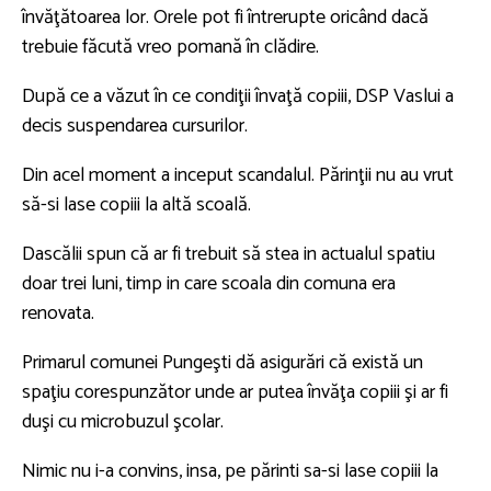
învăţătoarea lor. Orele pot fi întrerupte oricând dacă
trebuie făcută vreo pomană în clădire.
După ce a văzut în ce condiţii învaţă copiii, DSP Vaslui a
decis suspendarea cursurilor.
Din acel moment a inceput scandalul. Părinţii nu au vrut
să-si lase copiii la altă scoală.
Dascălii spun că ar fi trebuit să stea in actualul spatiu
doar trei luni, timp in care scoala din comuna era
renovata.
Primarul comunei Pungeşti dă asigurări că există un
spaţiu corespunzător unde ar putea învăţa copiii şi ar fi
duşi cu microbuzul şcolar.
Nimic nu i-a convins, insa, pe părinti sa-si lase copiii la