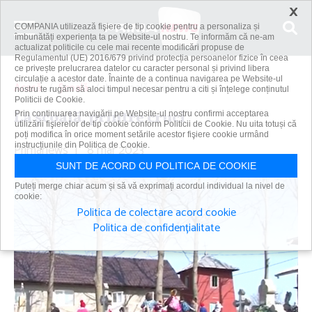
×
COMPANIA utilizează fişiere de tip cookie pentru a personaliza și
îmbunătăți experiența ta pe Website-ul nostru. Te informăm că ne-am
actualizat politicile cu cele mai recente modificări propuse de
Regulamentul (UE) 2016/679 privind protecția persoanelor fizice în ceea
ce privește prelucrarea datelor cu caracter personal și privind libera
circulație a acestor date. Înainte de a continua navigarea pe Website-ul
Acasă
Școală
La şcoală, printre cruci
nostru te rugăm să aloci timpul necesar pentru a citi și înțelege conținutul
Politicii de Cookie.
La şcoală, printre cruci
Prin continuarea navigării pe Website-ul nostru confirmi acceptarea
utilizării fişierelor de tip cookie conform Politicii de Cookie. Nu uita totuși că
poți modifica în orice moment setările acestor fişiere cookie urmând
Primanews
instrucțiunile din Politica de Cookie.
|
8 mar 2023
SUNT DE ACORD CU POLITICA DE COOKIE
Puteți merge chiar acum și să vă exprimați acordul individual la nivel de
cookie:
Politica de colectare acord cookie
Politica de confidențialitate