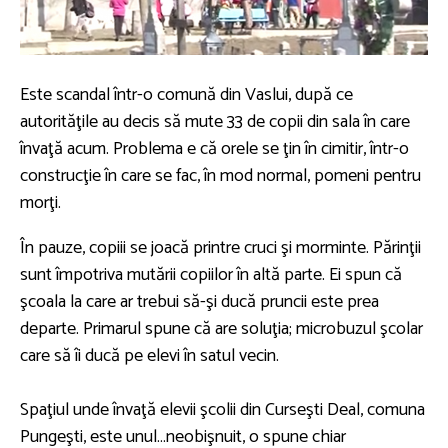
Este scandal într-o comună din Vaslui, după ce
autorităţile au decis să mute 33 de copii din sala în care
învaţă acum. Problema e că orele se ţin în cimitir, într-o
construcţie în care se fac, în mod normal, pomeni pentru
morţi.
În pauze, copiii se joacă printre cruci şi morminte. Părinţii
sunt împotriva mutării copiilor în altă parte. Ei spun că
şcoala la care ar trebui să-şi ducă pruncii este prea
departe. Primarul spune că are soluţia; microbuzul şcolar
care să îi ducă pe elevi în satul vecin.
Spaţiul unde învaţă elevii şcolii din Curseşti Deal, comuna
Pungeşti, este unul…neobişnuit, o spune chiar