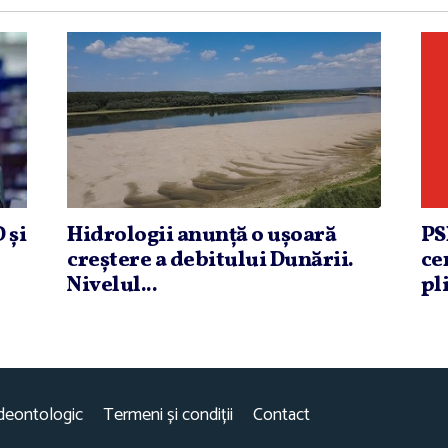
 şi
Hidrologii anunţă o uşoară
PS
creştere a debitului Dunării.
ce
Nivelul...
pli
deontologic
Termeni și condiții
Contact