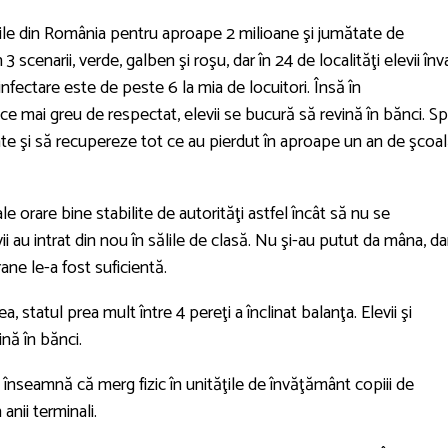
lile din România pentru aproape 2 milioane şi jumătate de
3 scenarii, verde, galben şi roşu, dar în 24 de localităţi elevii înv
infectare este de peste 6 la mia de locuitori. Însă în
n ce mai greu de respectat, elevii se bucură să revină în bănci. S
tate şi să recupereze tot ce au pierdut în aproape un an de şcoa
ale orare bine stabilite de autorităţi astfel încât să nu se
vii au intrat din nou în sălile de clasă. Nu şi-au putut da mâna, da
ne le-a fost suficientă.
 statul prea mult între 4 pereţi a înclinat balanţa. Elevii şi
ină în bănci.
a înseamnă că merg fizic în unităţile de învăţământ copiii de
 anii terminali.