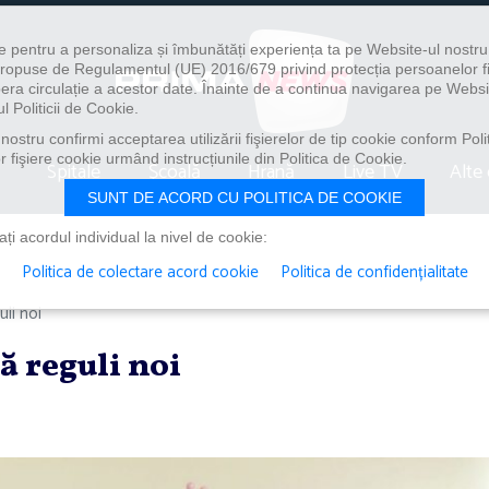
e pentru a personaliza și îmbunătăți experiența ta pe Website-ul nostr
i propuse de Regulamentul (UE) 2016/679 privind protecția persoanelor f
ibera circulație a acestor date. Înainte de a continua navigarea pe Websi
l Politicii de Cookie.
ostru confirmi acceptarea utilizării fişierelor de tip cookie conform Polit
 fişiere cookie urmând instrucțiunile din Politica de Cookie.
Spitale
Școală
Hrană
Live TV
Alte 
SUNT DE ACORD CU POLITICA DE COOKIE
i acordul individual la nivel de cookie:
Politica de colectare acord cookie
Politica de confidențialitate
uli noi
ă reguli noi