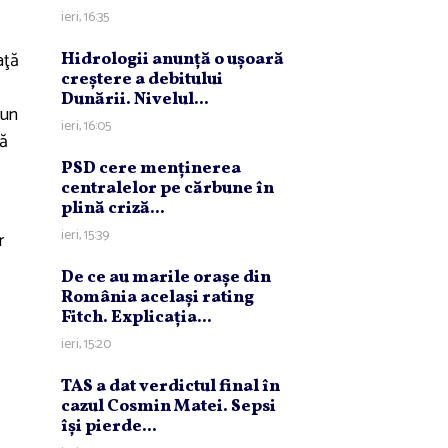
ieri, 16:35
aţă
Hidrologii anunţă o uşoară
creştere a debitului
Dunării. Nivelul...
pun
ieri, 16:05
lă
PSD cere menţinerea
centralelor pe cărbune în
plină criză...
ieri, 15:39
r
De ce au marile oraşe din
România acelaşi rating
Fitch. Explicaţia...
ieri, 15:20
TAS a dat verdictul final în
cazul Cosmin Matei. Sepsi
îşi pierde...