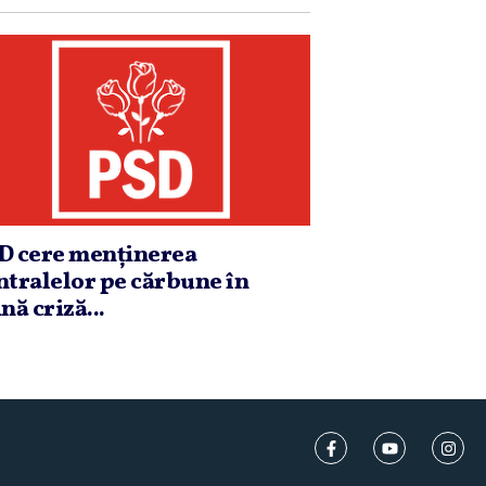
D cere menţinerea
ntralelor pe cărbune în
nă criză...