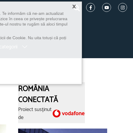
×
u. Te informăm că ne-am actualizat
izice în ceea ce privește prelucrarea
te-ul nostru te rugăm să aloci timpul
icii de Cookie. Nu uita totuși că poți
categorii
ROMÂNIA
CONECTATĂ
Proiect susținut
de