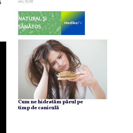
ă
ieri, 15:08
NATURAL ȘI
SĂNĂTOS
Cum ne hidratăm părul pe
timp de caniculă