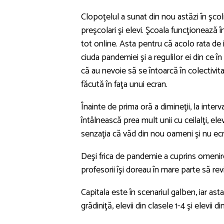
Clopoţelul a sunat din nou astăzi în şco
preşcolari şi elevi. Şcoala funcţionează în 
tot online. Asta pentru că acolo rata de 
ciuda pandemiei şi a regulilor ei din ce î
că au nevoie să se întoarcă în colectivi
făcută în faţa unui ecran.
Înainte de prima oră a dimineţii, la interv
întâlnească prea mult unii cu ceilalţi, ele
senzaţia că văd din nou oameni şi nu ecra
Deşi frica de pandemie a cuprins omenirea,
profesorii îşi doreau în mare parte să rev
Capitala este în scenariul galben, iar ast
grădiniţă, elevii din clasele 1-4 şi elevii din