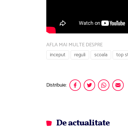
AFLA MAI MULTE DESPRE
inceput
reguli
scoala
top st
Distribuie:
De actualitate