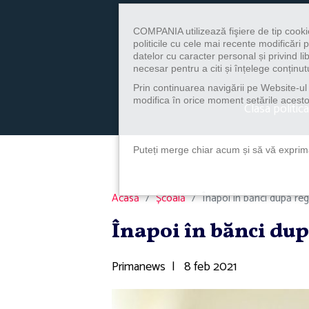
COMPANIA utilizează fişiere de tip cooki
politicile cu cele mai recente modificăr
datelor cu caracter personal și privind l
necesar pentru a citi și înțelege conținutu
Prin continuarea navigării pe Website-ul n
modifica în orice moment setările acestor
Clasa politica
Puteți merge chiar acum și să vă exprimaț
Acasă
Școală
Înapoi în bănci după reg
Înapoi în bănci dup
Primanews
|
8 feb 2021