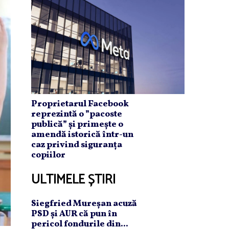
Proprietarul Facebook
reprezintă o ”pacoste
publică” și primește o
amendă istorică într-un
caz privind siguranța
copiilor
ULTIMELE ȘTIRI
Siegfried Mureşan acuză
PSD şi AUR că pun în
pericol fondurile din...