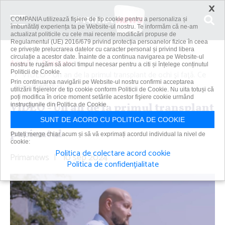
×
COMPANIA utilizează fişiere de tip cookie pentru a personaliza și
îmbunătăți experiența ta pe Website-ul nostru. Te informăm că ne-am
actualizat politicile cu cele mai recente modificări propuse de
Regulamentul (UE) 2016/679 privind protecția persoanelor fizice în ceea
ce privește prelucrarea datelor cu caracter personal și privind libera
circulație a acestor date. Înainte de a continua navigarea pe Website-ul
Acasă
Sănătate
nostru te rugăm să aloci timpul necesar pentru a citi și înțelege conținutul
Politicii de Cookie.
VIDEO - Un an de la primul transplant de ochi şi faţă. Ce
Prin continuarea navigării pe Website-ul nostru confirmi acceptarea
spun medicii şi...
utilizării fişierelor de tip cookie conform Politicii de Cookie. Nu uita totuși că
poți modifica în orice moment setările acestor fişiere cookie urmând
VIDEO - Un an de la primul transplant
instrucțiunile din Politica de Cookie.
de ochi şi faţă. Ce spun medicii şi
SUNT DE ACORD CU POLITICA DE COOKIE
pacientul
Puteți merge chiar acum și să vă exprimați acordul individual la nivel de
cookie:
Politica de colectare acord cookie
Primanews
|
10 sep 2024
Politica de confidențialitate