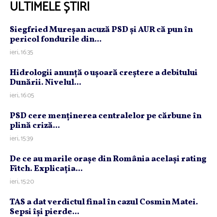
ULTIMELE ȘTIRI
Siegfried Mureşan acuză PSD şi AUR că pun în
pericol fondurile din...
ieri, 16:35
Hidrologii anunţă o uşoară creştere a debitului
Dunării. Nivelul...
ieri, 16:05
PSD cere menţinerea centralelor pe cărbune în
plină criză...
ieri, 15:39
De ce au marile oraşe din România acelaşi rating
Fitch. Explicaţia...
ieri, 15:20
TAS a dat verdictul final în cazul Cosmin Matei.
Sepsi îşi pierde...