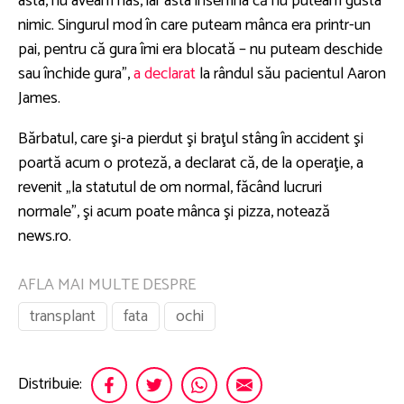
asta, nu aveam nas, iar asta însemna că nu puteam gusta
nimic. Singurul mod în care puteam mânca era printr-un
pai, pentru că gura îmi era blocată – nu puteam deschide
sau închide gura”,
a declarat
la rândul său pacientul Aaron
James.
Bărbatul, care şi-a pierdut şi braţul stâng în accident şi
poartă acum o proteză, a declarat că, de la operaţie, a
revenit „la statutul de om normal, făcând lucruri
normale”, şi acum poate mânca şi pizza, notează
news.ro.
AFLA MAI MULTE DESPRE
transplant
fata
ochi
Distribuie: