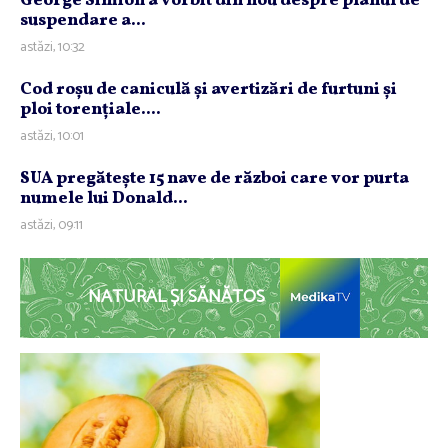
George Simion a vorbit din nou despre planul de
suspendare a...
astăzi, 10:32
Cod roşu de caniculă şi avertizări de furtuni şi
ploi torenţiale....
astăzi, 10:01
SUA pregăteşte 15 nave de război care vor purta
numele lui Donald...
astăzi, 09:11
NATURAL ȘI SĂNĂTOS