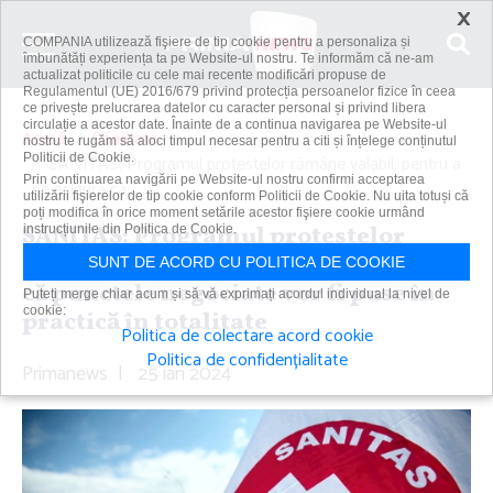
×
COMPANIA utilizează fişiere de tip cookie pentru a personaliza și
îmbunătăți experiența ta pe Website-ul nostru. Te informăm că ne-am
actualizat politicile cu cele mai recente modificări propuse de
Regulamentul (UE) 2016/679 privind protecția persoanelor fizice în ceea
ce privește prelucrarea datelor cu caracter personal și privind libera
circulație a acestor date. Înainte de a continua navigarea pe Website-ul
Acasă
Sănătate
nostru te rugăm să aloci timpul necesar pentru a citi și înțelege conținutul
Politicii de Cookie.
SANITAS: Programul protestelor rămâne valabil, pentru a
Prin continuarea navigării pe Website-ul nostru confirmi acceptarea
ne asigura că...
utilizării fişierelor de tip cookie conform Politicii de Cookie. Nu uita totuși că
poți modifica în orice moment setările acestor fişiere cookie urmând
SANITAS: Programul protestelor
instrucțiunile din Politica de Cookie.
rămâne valabil, pentru a ne asigura
SUNT DE ACORD CU POLITICA DE COOKIE
că punctele negociate vor fi puse în
Puteți merge chiar acum și să vă exprimați acordul individual la nivel de
cookie:
practică în totalitate
Politica de colectare acord cookie
Politica de confidențialitate
Primanews
|
25 ian 2024