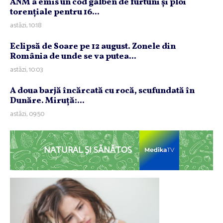
ANM a emis un cod galben de furtuni şi ploi
torenţiale pentru 16...
astăzi, 10:18
Eclipsă de Soare pe 12 august. Zonele din
România de unde se va putea...
astăzi, 10:03
A doua barjă încărcată cu rocă, scufundată în
Dunăre. Miruţă:...
astăzi, 09:50
NATURAL ȘI SĂNĂTOS