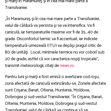
şi marţi în Maramureş şi în cea mai mare parte a
Transilvaniei.
„În Maramureş şi în cea mai mare parte a Transilvaniei,
valul de căldură va persista şi se va intensifica. Va fi
caniculă, iar temperaturile maxime vor fi de 35...40 de
grade. Disconfortul termic va fi accentuat, iar indicele
temperatură-umezeală (ITU) va depăşi pragul critic de
80 de unităţi. Local, minimele termice nu vor coborî sub
20 de grade, astfel că vor caracteriza nopţi tropicale”,
transmit meteorologii, citaţi de
news.ro
.
Pentru luni şi marţi a fost emisă o avertizare cod roşu,
zona afectată de caniculă extinzându-se. Zonele afectate
sunt Crişana, Banat, Oltenia, Muntenia, Moldova,
Dobrogea şi sud-vestul Transilvaniei. ”În Crişana, Banat,
Oltenia, Muntenia, Moldova, Dobrogea şi sud-vestul
Transilvaniei, valul de căldură va continua să se