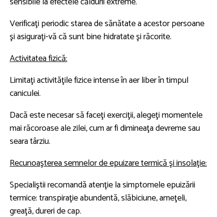
sensibile la efectele căldurii extreme.
Verificaţi periodic starea de sănătate a acestor persoane
şi asiguraţi-vă că sunt bine hidratate şi răcorite.
Activitatea fizică:
Limitaţi activităţile fizice intense în aer liber în timpul
caniculei.
Dacă este necesar să faceţi exerciţii, alegeţi momentele
mai răcoroase ale zilei, cum ar fi dimineaţa devreme sau
seara târziu.
Recunoaşterea semnelor de epuizare termică şi insolaţie:
Specialiştii recomandă atenţie la simptomele epuizării
termice: transpiraţie abundentă, slăbiciune, ameţeli,
greaţă, dureri de cap.