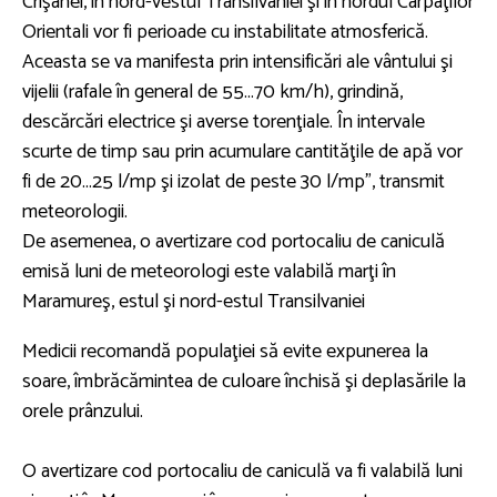
Crişanei, în nord-vestul Transilvaniei şi în nordul Carpaţilor
Orientali vor fi perioade cu instabilitate atmosferică.
Aceasta se va manifesta prin intensificări ale vântului şi
vijelii (rafale în general de 55...70 km/h), grindină,
descărcări electrice şi averse torenţiale. În intervale
scurte de timp sau prin acumulare cantităţile de apă vor
fi de 20...25 l/mp şi izolat de peste 30 l/mp”, transmit
meteorologii.
De asemenea, o avertizare cod portocaliu de caniculă
emisă luni de meteorologi este valabilă marţi în
Maramureş, estul şi nord-estul Transilvaniei
Medicii recomandă populaţiei să evite expunerea la
soare, îmbrăcămintea de culoare închisă şi deplasările la
orele prânzului.
O avertizare cod portocaliu de caniculă va fi valabilă luni