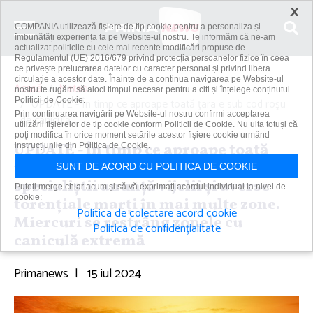
×
COMPANIA utilizează fişiere de tip cookie pentru a personaliza și
îmbunătăți experiența ta pe Website-ul nostru. Te informăm că ne-am
actualizat politicile cu cele mai recente modificări propuse de
Regulamentul (UE) 2016/679 privind protecția persoanelor fizice în ceea
ce privește prelucrarea datelor cu caracter personal și privind libera
circulație a acestor date. Înainte de a continua navigarea pe Website-ul
Acasă
Meteo
nostru te rugăm să aloci timpul necesar pentru a citi și înțelege conținutul
Politicii de Cookie.
UPDATE - În timp ce aproape toată ţara e sub cod roşu
Prin continuarea navigării pe Website-ul nostru confirmi acceptarea
de caniculă,...
utilizării fişierelor de tip cookie conform Politicii de Cookie. Nu uita totuși că
poți modifica în orice moment setările acestor fişiere cookie urmând
UPDATE - În timp ce aproape toată
instrucțiunile din Politica de Cookie.
ţara e sub cod roşu de caniculă,
SUNT DE ACORD CU POLITICA DE COOKIE
specialiştii anunţă vijelii şi averse
Puteți merge chiar acum și să vă exprimați acordul individual la nivel de
cookie:
torenţiale marţi în mai multe zone.
Politica de colectare acord cookie
Miercuri se restrâng zonele cu
Politica de confidențialitate
caniculă extremă
Primanews
|
15 iul 2024