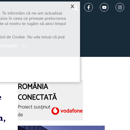
×
u. Te informăm că ne-am actualizat
izice în ceea ce privește prelucrarea
te-ul nostru te rugăm să aloci timpul
icii de Cookie. Nu uita totuși că poți
categorii
ROMÂNIA
e
CONECTATĂ
Proiect susținut
de
n,