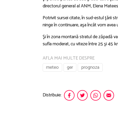
directorul general al ANM, Elena Mateesc
Potrivit sursei citate, în sud-estul ţării
ninge în continuare, aşa încât vom avea un
Şi în zona montană stratul de zăpadă va 
sufla moderat, cu viteze între 25 şi 45 
AFLA MAI MULTE DESPRE
meteo
ger
prognoza
Distribuie: