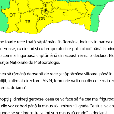
 foarte rece toată săptămâna în România, inclusiv în partea d
ţi geroase, cu ninsori şi cu temperaturi ce pot coborî până la mi
ie cea mai friguroasă săptămână din această iarnă, a declarat El
raţiei Naţionale de Meteorologie.
vremea să rămână deosebit de rece şi săptămâna viitoare, până în
iţii, a afirmat directorul ANM, februarie va fi una din cele mai rec
tentic de iarnă”.
ţi şi dimineţi geroase, ceea ce va face să fie cea mai friguroa
le vor coborî până la minus 16 - minus 10 grade Celsius, valab
, unde se vor înregistra valori sub minus 10 grade”, a declarat