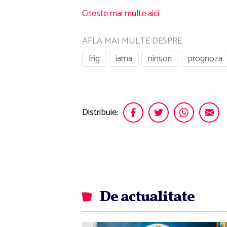
Citeste mai multe aici
AFLA MAI MULTE DESPRE
frig
iarna
ninsori
prognoza
Distribuie:
De actualitate