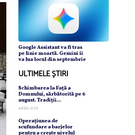
Google Assistant va fi tras
pe linie moartă. Gemini îi
va lua locul din septembrie
ULTIMELE ȘTIRI
Schimbarea la Faţă a
Domnului, sărbătorită pe 6
august. Tradiţii...
astăzi, 12:26
Operaţiunea de
scufundare a barjelor
pentru a creşte nivelul