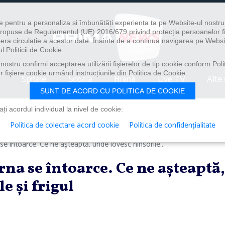
e pentru a personaliza și îmbunătăți experiența ta pe Website-ul nostr
i propuse de Regulamentul (UE) 2016/679 privind protecția persoanelor f
ibera circulație a acestor date. Înainte de a continua navigarea pe Websi
l Politicii de Cookie.
ostru confirmi acceptarea utilizării fişierelor de tip cookie conform Polit
 fişiere cookie urmând instrucțiunile din Politica de Cookie.
Spitale
Școală
Hrană
Live TV
Alte 
SUNT DE ACORD CU POLITICA DE COOKIE
i acordul individual la nivel de cookie:
Politica de colectare acord cookie
Politica de confidențialitate
 întoarce. Ce ne aşteaptă, unde lovesc ninsorile...
na se întoarce. Ce ne aşteaptă,
e şi frigul