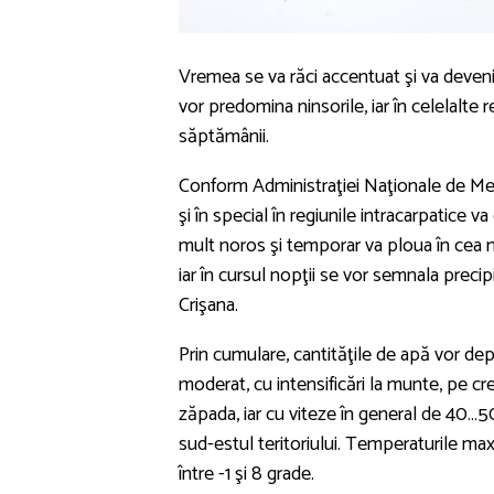
Vremea se va răci accentuat şi va deveni
vor predomina ninsorile, iar în celelalte 
săptămânii.
Conform Administraţiei Naţionale de Met
şi în special în regiunile intracarpatice v
mult noros şi temporar va ploua în cea m
iar în cursul nopţii se vor semnala precipi
Crişana.
Prin cumulare, cantităţile de apă vor de
moderat, cu intensificări la munte, pe c
zăpada, iar cu viteze în general de 40…50
sud-estul teritoriului. Temperaturile maxi
între -1 şi 8 grade.