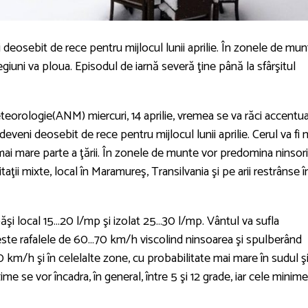
 deosebit de rece pentru mijlocul lunii aprilie. În zonele de mu
regiuni va ploua. Episodul de iarnă severă ţine până la sfârşitul
eorologie(ANM) miercuri, 14 aprilie, vremea se va răci accentu
a deveni deosebit de rece pentru mijlocul lunii aprilie. Cerul va fi 
ai mare parte a ţării. În zonele de munte vor predomina ninsori
taţii mixte, local în Maramureş, Transilvania şi pe arii restrânse î
păşi local 15…20 l/mp şi izolat 25…30 l/mp. Vântul va sufla
reste rafalele de 60…70 km/h viscolind ninsoarea şi spulberând
 km/h şi în celelalte zone, cu probabilitate mai mare în sudul ş
me se vor încadra, în general, între 5 şi 12 grade, iar cele minime