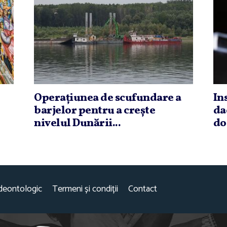
Operaţiunea de scufundare a
In
barjelor pentru a creşte
da
nivelul Dunării...
do
deontologic
Termeni și condiții
Contact