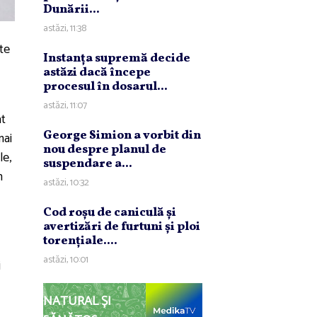
Dunării...
astăzi, 11:38
nte
Instanţa supremă decide
astăzi dacă începe
procesul în dosarul...
astăzi, 11:07
at
George Simion a vorbit din
mai
nou despre planul de
le,
suspendare a...
n
astăzi, 10:32
Cod roşu de caniculă şi
avertizări de furtuni şi ploi
torenţiale....
astăzi, 10:01
i
NATURAL ȘI