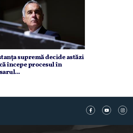
stanţa supremă decide astăzi
că începe procesul în
sarul...