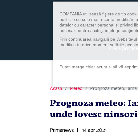
COMPANIA utilizează fişiere de tip cooki
politicile cu cele mai recente modificăr
datelor cu caracter personal și privind l
necesar pentru a citi și înțelege conținutu
Prin continuarea navigării pe Website-ul n
modifica în orice moment setările acestor
Clasa politica
Puteți merge chiar acum și să vă exprimaț
Acasă
Meteo
Prognoza meteo: Iarna se
Prognoza meteo: Iar
unde lovesc ninsoril
Primanews
|
14 apr 2021