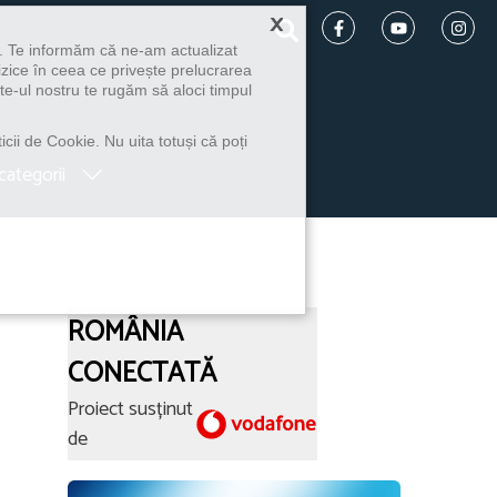
×
u. Te informăm că ne-am actualizat
izice în ceea ce privește prelucrarea
te-ul nostru te rugăm să aloci timpul
icii de Cookie. Nu uita totuși că poți
categorii
ROMÂNIA
CONECTATĂ
Proiect susținut
de