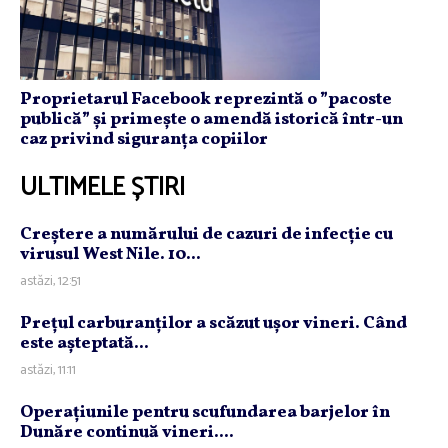
Proprietarul Facebook reprezintă o ”pacoste
publică” și primește o amendă istorică într-un
caz privind siguranța copiilor
ULTIMELE ȘTIRI
Creştere a numărului de cazuri de infecţie cu
virusul West Nile. 10...
astăzi, 12:51
Preţul carburanţilor a scăzut uşor vineri. Când
este aşteptată...
astăzi, 11:11
Operaţiunile pentru scufundarea barjelor în
Dunăre continuă vineri....