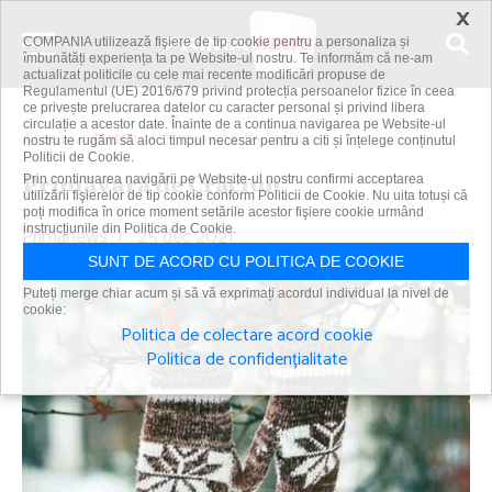
×
COMPANIA utilizează fişiere de tip cookie pentru a personaliza și
îmbunătăți experiența ta pe Website-ul nostru. Te informăm că ne-am
actualizat politicile cu cele mai recente modificări propuse de
Regulamentul (UE) 2016/679 privind protecția persoanelor fizice în ceea
ce privește prelucrarea datelor cu caracter personal și privind libera
circulație a acestor date. Înainte de a continua navigarea pe Website-ul
Acasă
Meteo
Primăvară de Crăciun
nostru te rugăm să aloci timpul necesar pentru a citi și înțelege conținutul
Politicii de Cookie.
Primăvară de Crăciun
Prin continuarea navigării pe Website-ul nostru confirmi acceptarea
utilizării fişierelor de tip cookie conform Politicii de Cookie. Nu uita totuși că
poți modifica în orice moment setările acestor fişiere cookie urmând
Primanews
instrucțiunile din Politica de Cookie.
|
25 dec 2021
SUNT DE ACORD CU POLITICA DE COOKIE
Puteți merge chiar acum și să vă exprimați acordul individual la nivel de
cookie:
Politica de colectare acord cookie
Politica de confidențialitate