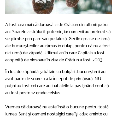
A fost cea mai călduroasă zi de Crăciun din ultimii patru
ani. Soarele a strălucit puternic, iar oamenii au preferat să
se plimbe prin parc sau pe faleză. Gecile groase de iarnă
ale bucureştenilor au rămas în dulap, pentru că nu a fost
nici urmă de zăpadă. Ultimul an în care Capitala a fost
acoperită de ninsoare în ziua de Crăciun a fost..2003.
În loc de zăpăadă şi bătaie cu bulgări…bucureştenii au
avut parte de soare…ca la început de primăvară. NU
puţini au fost cei care au luat aleile la pas ţinând cont că
au fost peste 12 grade celsius.
Vremea călduroasă nu este însă o bucurie pentru toată
lumea. Sunt şi oameni nostalgici care îşi aduc aminte cu