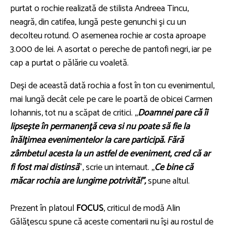
purtat o rochie realizată de stilista Andreea Tincu,
neagră, din catifea, lungă peste genunchi şi cu un
decolteu rotund. O asemenea rochie ar costa aproape
3.000 de lei. A asortat o pereche de pantofi negri, iar pe
cap a purtat o pălărie cu voaletă.
Deşi de această dată rochia a fost în ton cu evenimentul,
mai lungă decât cele pe care le poartă de obicei Carmen
Iohannis, tot nu a scăpat de critici. ,,
Doamnei pare că îi
lipseşte în permanenţă ceva si nu poate să fie la
înălţimea evenimentelor la care participă. Fără
zâmbetul acesta la un astfel de eveniment, cred că ar
fi fost mai distinsă
”, scrie un internaut. ,,
Ce bine că
măcar rochia are lungime potrivită!”,
spune altul.
Prezent în platoul
FOCUS
, criticul de modă Alin
Gălăţescu spune că aceste comentarii nu îşi au rostul de