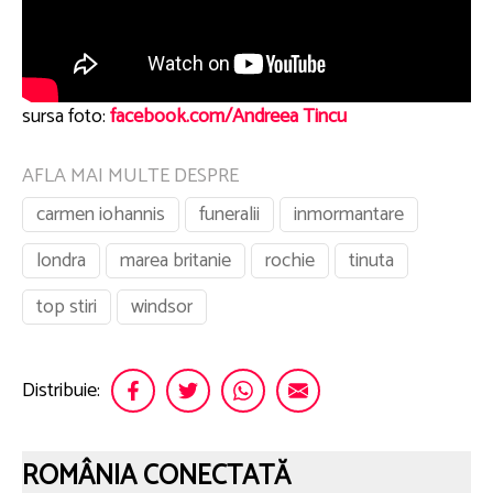
sursa foto:
facebook.com/Andreea Tincu
AFLA MAI MULTE DESPRE
carmen iohannis
funeralii
inmormantare
londra
marea britanie
rochie
tinuta
top stiri
windsor
Distribuie:
ROMÂNIA CONECTATĂ