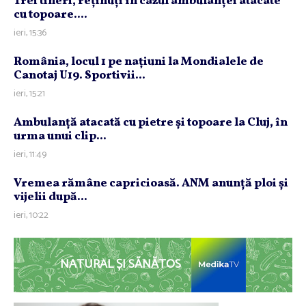
Trei tineri, reţinuţi în cazul ambulanţei atacate
cu topoare....
ieri, 15:36
România, locul 1 pe naţiuni la Mondialele de
Canotaj U19. Sportivii...
ieri, 15:21
Ambulanţă atacată cu pietre şi topoare la Cluj, în
urma unui clip...
ieri, 11:49
Vremea rămâne capricioasă. ANM anunţă ploi şi
vijelii după...
ieri, 10:22
NATURAL ȘI SĂNĂTOS