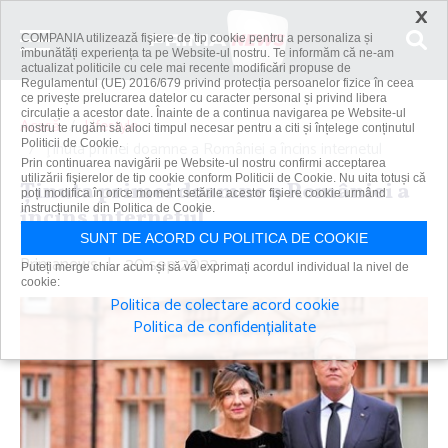
×
COMPANIA utilizează fişiere de tip cookie pentru a personaliza și
îmbunătăți experiența ta pe Website-ul nostru. Te informăm că ne-am
actualizat politicile cu cele mai recente modificări propuse de
Regulamentul (UE) 2016/679 privind protecția persoanelor fizice în ceea
ce privește prelucrarea datelor cu caracter personal și privind libera
circulație a acestor date. Înainte de a continua navigarea pe Website-ul
Acasă
Lifestyle
nostru te rugăm să aloci timpul necesar pentru a citi și înțelege conținutul
Politicii de Cookie.
Ţinuta primei doamne a României a încins internetul
Prin continuarea navigării pe Website-ul nostru confirmi acceptarea
utilizării fişierelor de tip cookie conform Politicii de Cookie. Nu uita totuși că
Ţinuta primei doamne a României a
poți modifica în orice moment setările acestor fişiere cookie urmând
instrucțiunile din Politica de Cookie.
încins internetul
SUNT DE ACORD CU POLITICA DE COOKIE
Primanews
|
20 sep 2022
Puteți merge chiar acum și să vă exprimați acordul individual la nivel de
cookie:
Politica de colectare acord cookie
Politica de confidențialitate