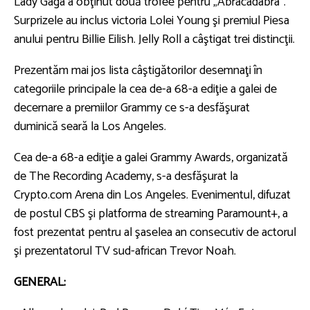
Lady Gaga a obţinut două trofee pentru „Abracadabra”.
Surprizele au inclus victoria Lolei Young şi premiul Piesa
anului pentru Billie Eilish. Jelly Roll a câştigat trei distincţii.
Prezentăm mai jos lista câştigătorilor desemnaţi în
categoriile principale la cea de-a 68-a ediţie a galei de
decernare a premiilor Grammy ce s-a desfăşurat
duminică seară la Los Angeles.
Cea de-a 68-a ediţie a galei Grammy Awards, organizată
de The Recording Academy, s-a desfăşurat la
Crypto.com Arena din Los Angeles. Evenimentul, difuzat
de postul CBS şi platforma de streaming Paramount+, a
fost prezentat pentru al şaselea an consecutiv de actorul
şi prezentatorul TV sud-african Trevor Noah.
GENERAL: