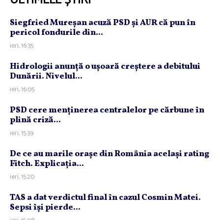
ULTIMELE ȘTIRI
Siegfried Mureşan acuză PSD şi AUR că pun în
pericol fondurile din...
ieri, 16:35
Hidrologii anunţă o uşoară creştere a debitului
Dunării. Nivelul...
ieri, 16:05
PSD cere menţinerea centralelor pe cărbune în
plină criză...
ieri, 15:39
De ce au marile oraşe din România acelaşi rating
Fitch. Explicaţia...
ieri, 15:20
TAS a dat verdictul final în cazul Cosmin Matei.
Sepsi îşi pierde...