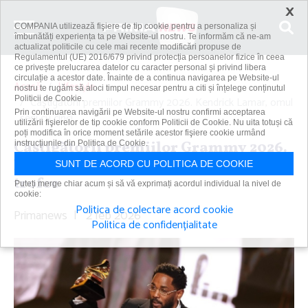
×
COMPANIA utilizează fişiere de tip cookie pentru a personaliza și
îmbunătăți experiența ta pe Website-ul nostru. Te informăm că ne-am
actualizat politicile cu cele mai recente modificări propuse de
Regulamentul (UE) 2016/679 privind protecția persoanelor fizice în ceea
ce privește prelucrarea datelor cu caracter personal și privind libera
circulație a acestor date. Înainte de a continua navigarea pe Website-ul
Acasă
Lifestyle
nostru te rugăm să aloci timpul necesar pentru a citi și înțelege conținutul
Politicii de Cookie.
Câştigătorii premiilor Grammy 2026. Kendrick Lamar, omul
Prin continuarea navigării pe Website-ul nostru confirmi acceptarea
serii cu cinci...
utilizării fişierelor de tip cookie conform Politicii de Cookie. Nu uita totuși că
poți modifica în orice moment setările acestor fişiere cookie urmând
Câştigătorii premiilor Grammy 2026.
instrucțiunile din Politica de Cookie.
Kendrick Lamar, omul serii cu cinci
SUNT DE ACORD CU POLITICA DE COOKIE
trofee
Puteți merge chiar acum și să vă exprimați acordul individual la nivel de
cookie:
Politica de colectare acord cookie
Primanews
|
2 feb 2026
Politica de confidențialitate