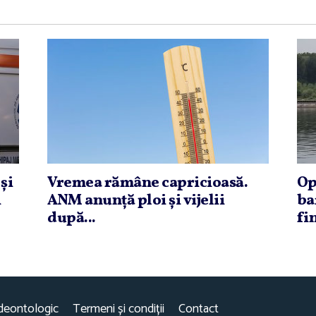
şi
Vremea rămâne capricioasă.
Op
i
ANM anunţă ploi şi vijelii
ba
după...
fin
deontologic
Termeni și condiții
Contact