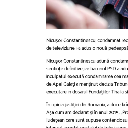
Nicuşor Constantinescu, condamnat recen
de televiziune i-a adus o nouă pedeapsă
Nicuşor Constantinescu adună condamna
sentinţe definitive, iar baronul PSD a ad
inculpatul execută condamnarea cea mai 
de Apel Galaţi a menţinut decizia Tribun
executare in dosarul Fundaţiilor Thalia s
În opinia justiţiei din Romania, a duce la
Aşa cum am declarat şi în anul 2015, ,,P
Judeţean care sunt supuse contenciosulu