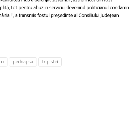
Realitatea Plus a deranjat sistemul , astfel încât am fost
ită, tot pentru abuz in serviciu, devenind politicianul condamn
ânia !“, a transmis fostul preşedinte al Consiliului Judeţean
cu
pedeapsa
top stiri