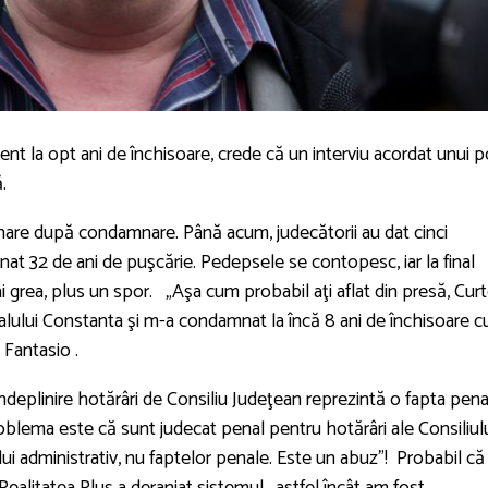
t la opt ani de închisoare, crede că un interviu acordat unui p
.
re după condamnare. Până acum, judecătorii au dat cinci
unat 32 de ani de puşcărie. Pedepsele se contopesc, iar la final
grea, plus un spor. „Aşa cum probabil aţi aflat din presă, Cur
alului Constanta şi m-a condamnat la încă 8 ani de închisoare c
i Fantasio .
 îndeplinire hotărâri de Consiliu Judeţean reprezintă o fapta pen
roblema este că sunt judecat penal pentru hotărâri ale Consiliul
i administrativ, nu faptelor penale. Este un abuz”! Probabil că