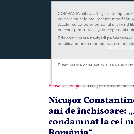
COMPANIA utilizează fişiere de tip cooki
politicile cu cele mai recente modificăr
datelor cu caracter personal și privind l
necesar pentru a citi și înțelege conținutu
Prin continuarea navigării pe Website-ul n
modifica în orice moment setările acestor
Clasa politica
Puteți merge chiar acum și să vă exprimaț
Acasă
Justiție
Nicuşor Constantinescu,
Nicuşor Constantin
ani de închisoare: 
condamnat la cei ma
România“