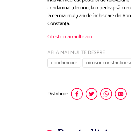
interviul acordat postului de televiziune 
condamnat ,din nou, la o pedeapsă cumpl
la cei mai mulţi ani de închisoare din Rom
Constanţa.
Citeste mai multe aici
AFLA MAI MULTE DESPRE
condamnare
nicusor constantines
Distribuie: