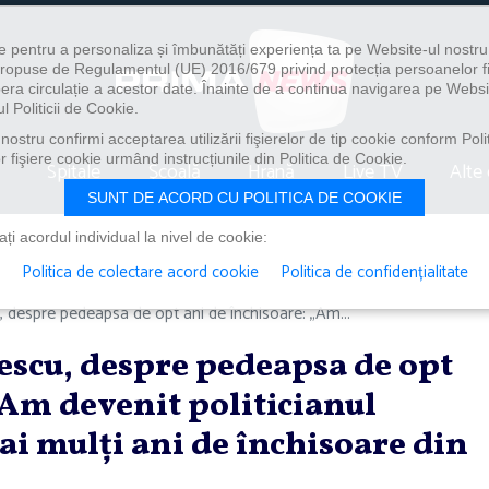
e pentru a personaliza și îmbunătăți experiența ta pe Website-ul nostr
i propuse de Regulamentul (UE) 2016/679 privind protecția persoanelor f
ibera circulație a acestor date. Înainte de a continua navigarea pe Websi
l Politicii de Cookie.
ostru confirmi acceptarea utilizării fişierelor de tip cookie conform Polit
 fişiere cookie urmând instrucțiunile din Politica de Cookie.
Spitale
Școală
Hrană
Live TV
Alte 
SUNT DE ACORD CU POLITICA DE COOKIE
i acordul individual la nivel de cookie:
Politica de colectare acord cookie
Politica de confidențialitate
 despre pedeapsa de opt ani de închisoare: „Am...
escu, despre pedeapsa de opt
„Am devenit politicianul
i mulţi ani de închisoare din