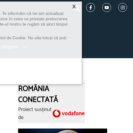
×
u. Te informăm că ne-am actualizat
izice în ceea ce privește prelucrarea
te-ul nostru te rugăm să aloci timpul
icii de Cookie. Nu uita totuși că poți
categorii
ROMÂNIA
CONECTATĂ
Proiect susținut
de