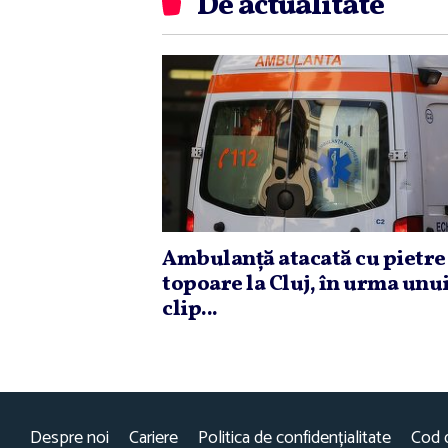
De actualitate
Ambulanţă atacată cu pietre 
topoare la Cluj, în urma unu
clip...
Despre noi
Cariere
Politica de confidențialitate
Cod 