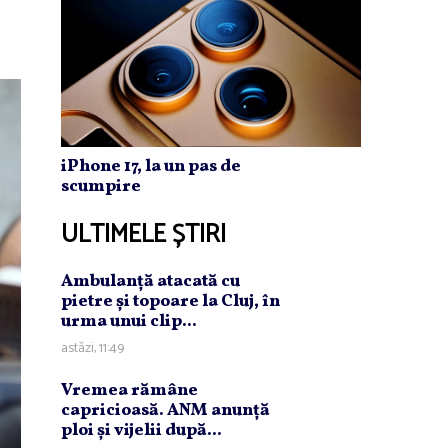
iPhone 17, la un pas de
scumpire
ULTIMELE ȘTIRI
Ambulanţă atacată cu
pietre şi topoare la Cluj, în
urma unui clip...
astăzi, 11:49
Vremea rămâne
capricioasă. ANM anunţă
ploi şi vijelii după...