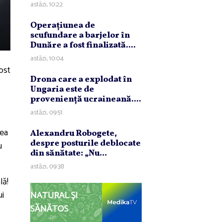
astăzi, 10:22
Operaţiunea de
scufundare a barjelor în
Dunăre a fost finalizată....
astăzi, 10:04
ost
Drona care a explodat în
Ungaria este de
provenienţă ucraineană....
astăzi, 09:51
tea
Alexandru Robogete,
despre posturile deblocate
u
din sănătate: „Nu...
astăzi, 09:38
ală!
ui
NATURAL ȘI
SĂNĂTOS