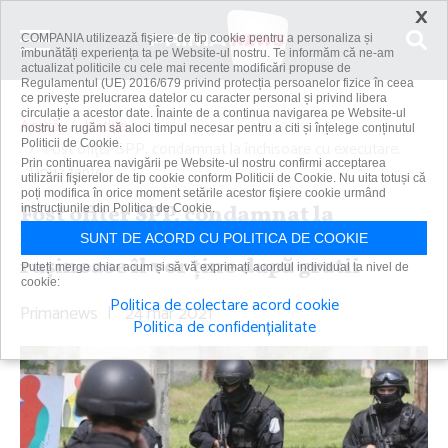
×
COMPANIA utilizează fişiere de tip cookie pentru a personaliza și
îmbunătăți experiența ta pe Website-ul nostru. Te informăm că ne-am
actualizat politicile cu cele mai recente modificări propuse de
Regulamentul (UE) 2016/679 privind protecția persoanelor fizice în ceea
ce privește prelucrarea datelor cu caracter personal și privind libera
circulație a acestor date. Înainte de a continua navigarea pe Website-ul
Acasă
Justiție
nostru te rugăm să aloci timpul necesar pentru a citi și înțelege conținutul
Politicii de Cookie.
Fost ofiţer SPP, condamnat la închisoare cu executare.
Prin continuarea navigării pe Website-ul nostru confirmi acceptarea
Două fapte...
utilizării fişierelor de tip cookie conform Politicii de Cookie. Nu uita totuși că
poți modifica în orice moment setările acestor fişiere cookie urmând
Fost ofiţer SPP, condamnat la
instrucțiunile din Politica de Cookie.
închisoare cu executare. Două fapte
SUNT DE ACORD CU POLITICA DE COOKIE
ruşinoase îl vor ţine după gratii
Puteți merge chiar acum și să vă exprimați acordul individual la nivel de
cookie:
Politica de colectare acord cookie
Primanews
|
24 mar 2021
Politica de confidențialitate