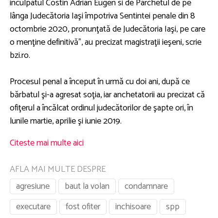
inculpatul Costin Adrian Eugen si de Parchetul de pe
lânga Judecătoria Iaşi împotriva Sentintei penale din 8
octombrie 2020, pronunţată de Judecătoria Iaşi, pe care
o menţine definitivă”, au precizat magistraţii ieşeni, scrie
bzi.ro.
Procesul penal a început în urmă cu doi ani, după ce
bărbatul şi-a agresat soţia, iar anchetatorii au precizat că
ofiţerul a încălcat ordinul judecătorilor de şapte ori, în
lunile martie, aprilie şi iunie 2019.
Citeste mai multe aici
AFLA MAI MULTE DESPRE
agresiune
baut la volan
condamnare
executare
fost ofiter
inchisoare
spp