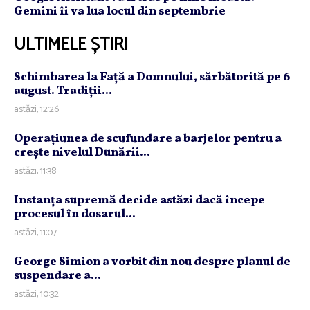
Gemini îi va lua locul din septembrie
ULTIMELE ȘTIRI
Schimbarea la Faţă a Domnului, sărbătorită pe 6
august. Tradiţii...
astăzi, 12:26
Operaţiunea de scufundare a barjelor pentru a
creşte nivelul Dunării...
astăzi, 11:38
Instanţa supremă decide astăzi dacă începe
procesul în dosarul...
astăzi, 11:07
George Simion a vorbit din nou despre planul de
suspendare a...
astăzi, 10:32