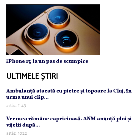
iPhone 17, la un pas de scumpire
ULTIMELE ȘTIRI
Ambulanţă atacată cu pietre şi topoare la Cluj, în
urma unui clip...
astăzi, 11:49
Vremea rămâne capricioasă. ANM anunţă ploi şi
vijelii după...
astăzi, 10:22