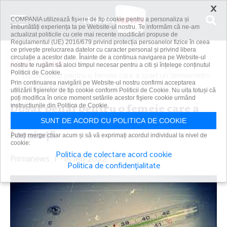
×
COMPANIA utilizează fişiere de tip cookie pentru a personaliza și
îmbunătăți experiența ta pe Website-ul nostru. Te informăm că ne-am
actualizat politicile cu cele mai recente modificări propuse de
Regulamentul (UE) 2016/679 privind protecția persoanelor fizice în ceea
ce privește prelucrarea datelor cu caracter personal și privind libera
circulație a acestor date. Înainte de a continua navigarea pe Website-ul
Acasă
Justiție
nostru te rugăm să aloci timpul necesar pentru a citi și înțelege conținutul
Politicii de Cookie.
Dosar penal pentru o femeie care a spart un termometru
Prin continuarea navigării pe Website-ul nostru confirmi acceptarea
cu mercur în locuinţă
utilizării fişierelor de tip cookie conform Politicii de Cookie. Nu uita totuși că
poți modifica în orice moment setările acestor fişiere cookie urmând
Dosar penal pentru o femeie care a
instrucțiunile din Politica de Cookie.
spart un termometru cu mercur în
SUNT DE ACORD CU POLITICA DE COOKIE
locuinţă
Puteți merge chiar acum și să vă exprimați acordul individual la nivel de
cookie:
Politica de colectare acord cookie
Primanews
|
15 feb 2022
Politica de confidențialitate