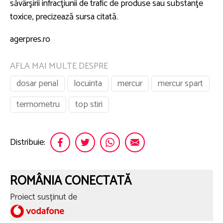
săvârşirii infracţiunii de trafic de produse sau substanţe
toxice, precizează sursa citată.
agerpres.ro
AFLA MAI MULTE DESPRE
dosar penal
locuinta
mercur
mercur spart
termometru
top stiri
Distribuie:
ROMÂNIA CONECTATĂ
Proiect susținut de