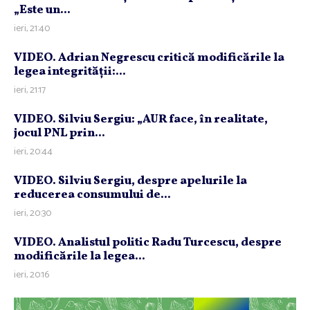
„Este un...
ieri, 21:40
VIDEO. Adrian Negrescu critică modificările la
legea integrităţii:...
ieri, 21:17
VIDEO. Silviu Sergiu: „AUR face, în realitate,
jocul PNL prin...
ieri, 20:44
VIDEO. Silviu Sergiu, despre apelurile la
reducerea consumului de...
ieri, 20:30
VIDEO. Analistul politic Radu Turcescu, despre
modificările la legea...
ieri, 20:16