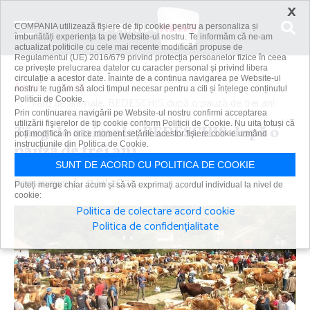
×
COMPANIA utilizează fişiere de tip cookie pentru a personaliza și
îmbunătăți experiența ta pe Website-ul nostru. Te informăm că ne-am
actualizat politicile cu cele mai recente modificări propuse de
Regulamentul (UE) 2016/679 privind protecția persoanelor fizice în ceea
ce privește prelucrarea datelor cu caracter personal și privind libera
circulație a acestor date. Înainte de a continua navigarea pe Website-ul
Acasă
Hrană
nostru te rugăm să aloci timpul necesar pentru a citi și înțelege conținutul
Politicii de Cookie.
Târg de animale, REDESCHIS după o pauză de trei ani
Prin continuarea navigării pe Website-ul nostru confirmi acceptarea
utilizării fişierelor de tip cookie conform Politicii de Cookie. Nu uita totuși că
Târg de animale, REDESCHIS după o
poți modifica în orice moment setările acestor fişiere cookie urmând
instrucțiunile din Politica de Cookie.
pauză de trei ani
SUNT DE ACORD CU POLITICA DE COOKIE
Primanews
|
11 iul 2021
Puteți merge chiar acum și să vă exprimați acordul individual la nivel de
cookie:
Politica de colectare acord cookie
Politica de confidențialitate