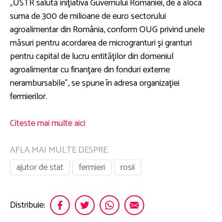
„USTR salută iniţiativa Guvernului României, de a aloca
suma de 300 de milioane de euro sectorului
agroalimentar din România, conform OUG privind unele
măsuri pentru acordarea de microgranturi şi granturi
pentru capital de lucru entităţilor din domeniul
agroalimentar cu finanţare din fonduri externe
nerambursabile”, se spune în adresa organizaţiei
fermierilor.
Citeste mai multe aici
AFLA MAI MULTE DESPRE
ajutor de stat
fermieri
rosii
Distribuie: