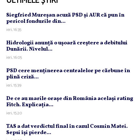
ULTIMELE ȘTIRI
Siegfried Mureşan acuză PSD şi AUR că pun în
pericol fondurile din...
ieri, 16:35
Hidrologii anunţă o uşoară creştere a debitului
Dunării. Nivelul...
ieri, 16:05
PSD cere menţinerea centralelor pe cărbune în
plină criză...
ieri, 15:39
De ce au marile oraşe din România acelaşi rating
Fitch. Explicaţia...
ieri, 15:20
TAS a dat verdictul final în cazul Cosmin Matei.
Sepsi îşi pierde...