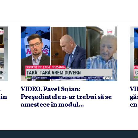
a
VIDEO. Pavel Suian:
VI
din
Preşedintele n-ar trebui să se
gă
amestece în modul...
en