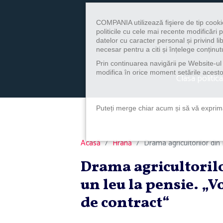
COMPANIA utilizează fişiere de tip cooki
politicile cu cele mai recente modificăr
datelor cu caracter personal și privind l
necesar pentru a citi și înțelege conținutu
Prin continuarea navigării pe Website-ul n
modifica în orice moment setările acestor
Clasa politica
Puteți merge chiar acum și să vă exprimaț
Acasă
Hrană
Drama agricultorilor din 
Drama agricultoril
un leu la pensie. „V
de contract“