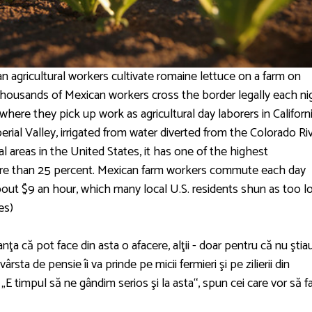
gricultural workers cultivate romaine lettuce on a farm on
. Thousands of Mexican workers cross the border legally each ni
where they pick up work as agricultural day laborers in Californi
erial Valley, irrigated from water diverted from the Colorado Riv
al areas in the United States, it has one of the highest
more than 25 percent. Mexican farm workers commute each day
about $9 an hour, which many local U.S. residents shun as too l
es)
nţa că pot face din asta o afacere, alţii - doar pentru că nu ştia
vârsta de pensie îi va prinde pe micii fermieri şi pe zilierii din
 „E timpul să ne gândim serios şi la asta“, spun cei care vor să f