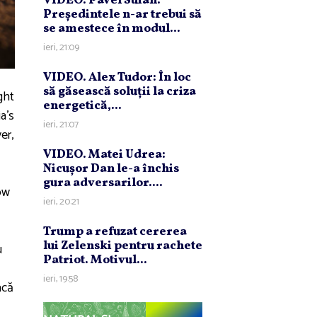
VIDEO. Pavel Suian:
Preşedintele n-ar trebui să
se amestece în modul...
ieri, 21:09
VIDEO. Alex Tudor: În loc
să găsească soluţii la criza
ght
energetică,...
a's
ieri, 21:07
er,
VIDEO. Matei Udrea:
Nicuşor Dan le-a închis
gura adversarilor....
ow
ieri, 20:21
Trump a refuzat cererea
lui Zelenski pentru rachete
u
Patriot. Motivul...
ieri, 19:58
acă