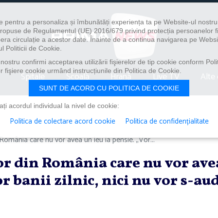
e pentru a personaliza și îmbunătăți experiența ta pe Website-ul nostr
i propuse de Regulamentul (UE) 2016/679 privind protecția persoanelor f
ibera circulație a acestor date. Înainte de a continua navigarea pe Websi
l Politicii de Cookie.
ostru confirmi acceptarea utilizării fişierelor de tip cookie conform Polit
 fişiere cookie urmând instrucțiunile din Politica de Cookie.
Spitale
Școală
Hrană
Live TV
Alte 
SUNT DE ACORD CU POLITICA DE COOKIE
i acordul individual la nivel de cookie:
Politica de colectare acord cookie
Politica de confidențialitate
România care nu vor avea un leu la pensie. „Vor...
or din România care nu vor ave
or banii zilnic, nici nu vor s-au