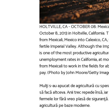
HOLTVILLE, CA - OCTOBER 08: Mexican a
October 8, 2013 in Holtville, California
from Mexicali, Mexico into Calexico, CA, 
fertile Imperial Valley. Although the Imp
is one of the most productive agricultur
unemployment rates in California, at 
from Mexicali to work in the fields for 
pay. (Photo by John Moore/Getty Imag
Mulţi s-au apucat de agricultură cu spera
să facă altceva. Anii trec repede însă, iar 
fermele lor fără vreo plasă de siguranţă.
agricultură pe baze moderne.