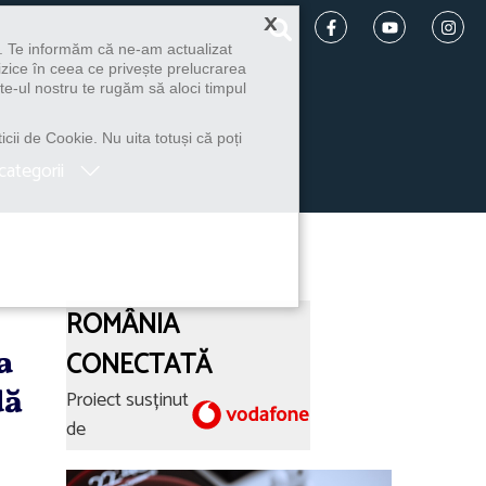
×
u. Te informăm că ne-am actualizat
izice în ceea ce privește prelucrarea
te-ul nostru te rugăm să aloci timpul
icii de Cookie. Nu uita totuși că poți
categorii
ROMÂNIA
a
CONECTATĂ
dă
Proiect susținut
de