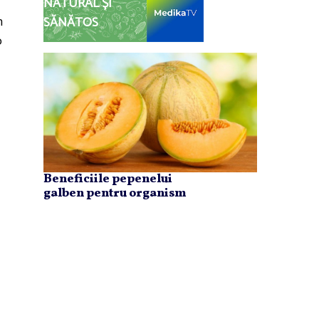
NATURAL ȘI
n
SĂNĂTOS
o
Beneficiile pepenelui
galben pentru organism