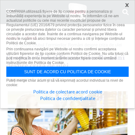
×
COMPANIA utilizează fişiere de tip cookie pentru a personaliza și
îmbunătăți experiența ta pe Website-ul nostru. Te informăm că ne-am
actualizat politicile cu cele mai recente modificări propuse de
Regulamentul (UE) 2016/679 privind protecția persoanelor fizice în ceea
ce privește prelucrarea datelor cu caracter personal și privind libera
circulație a acestor date. Înainte de a continua navigarea pe Website-ul
Acasă
Hrană
nostru te rugăm să aloci timpul necesar pentru a citi și înțelege conținutul
Politicii de Cookie.
Ce spune Clubul Fermierilor Români despre criza de ulei
Prin continuarea navigării pe Website-ul nostru confirmi acceptarea
utilizării fişierelor de tip cookie conform Politicii de Cookie. Nu uita totuși că
Ce spune Clubul Fermierilor Români
poți modifica în orice moment setările acestor fişiere cookie urmând
instrucțiunile din Politica de Cookie.
despre criza de ulei
SUNT DE ACORD CU POLITICA DE COOKIE
Primanews
|
14 mar 2022
Puteți merge chiar acum și să vă exprimați acordul individual la nivel de
cookie:
Politica de colectare acord cookie
Politica de confidențialitate