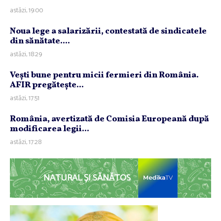
astăzi, 19:00
Noua lege a salarizării, contestată de sindicatele
din sănătate....
astăzi, 18:29
Veşti bune pentru micii fermieri din România.
AFIR pregăteşte...
astăzi, 17:51
România, avertizată de Comisia Europeană după
modificarea legii...
astăzi, 17:28
NATURAL ȘI SĂNĂTOS