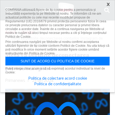
×
COMPANIA utilizează fişiere de tip cookie pentru a personaliza și
îmbunătăți experiența ta pe Website-ul nostru. Te informăm că ne-am
actualizat politicile cu cele mai recente modificări propuse de
Regulamentul (UE) 2016/679 privind protecția persoanelor fizice în ceea
ce privește prelucrarea datelor cu caracter personal și privind libera
circulație a acestor date. Înainte de a continua navigarea pe Website-ul
Acasă
Gadget
nostru te rugăm să aloci timpul necesar pentru a citi și înțelege conținutul
Politicii de Cookie.
Meta va permite deconectarea conturilor Instagram de
Prin continuarea navigării pe Website-ul nostru confirmi acceptarea
Facebook pentru europeni
utilizării fişierelor de tip cookie conform Politicii de Cookie. Nu uita totuși că
poți modifica în orice moment setările acestor fişiere cookie urmând
Meta va permite deconectarea
instrucțiunile din Politica de Cookie.
conturilor Instagram de Facebook
SUNT DE ACORD CU POLITICA DE COOKIE
pentru europeni
Puteți merge chiar acum și să vă exprimați acordul individual la nivel de
cookie:
Politica de colectare acord cookie
Primanews
|
23 ian 2024
Politica de confidențialitate