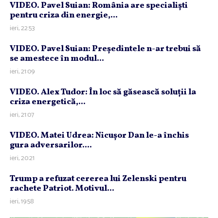
VIDEO. Pavel Suian: România are specialişti
pentru criza din energie,...
ieri, 22:53
VIDEO. Pavel Suian: Preşedintele n-ar trebui să
se amestece în modul...
ieri, 21:09
VIDEO. Alex Tudor: În loc să găsească soluţii la
criza energetică,...
ieri, 21:07
VIDEO. Matei Udrea: Nicuşor Dan le-a închis
gura adversarilor....
ieri, 20:21
Trump a refuzat cererea lui Zelenski pentru
rachete Patriot. Motivul...
ieri, 19:58