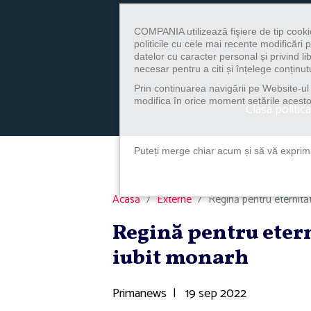
COMPANIA utilizează fişiere de tip cooki
politicile cu cele mai recente modificăr
datelor cu caracter personal și privind l
necesar pentru a citi și înțelege conținutu
Prin continuarea navigării pe Website-ul n
modifica în orice moment setările acestor
Clasa politica
Puteți merge chiar acum și să vă exprimaț
Acasă
Externe
Regină pentru eternitat
Regină pentru etern
iubit monarh
Primanews
|
19 sep 2022