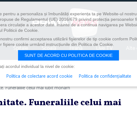
e pentru a personaliza și îmbunătăți experiența ta pe Website-ul nostr
i propuse de Regulamentul (UE) 2016/679 privind protecția persoanelor f
ibera circulație a acestor date. Înainte de a continua navigarea pe Websi
l Politicii de Cookie.
ostru confirmi acceptarea utilizării fişierelor de tip cookie conform Polit
 fişiere cookie urmând instrucțiunile din Politica de Cookie.
Spitale
Școală
Hrană
Live TV
Alte 
SUNT DE ACORD CU POLITICA DE COOKIE
i acordul individual la nivel de cookie:
Politica de colectare acord cookie
Politica de confidențialitate
e. Funeraliile celui mai iubit monarh
itate. Funeraliile celui mai