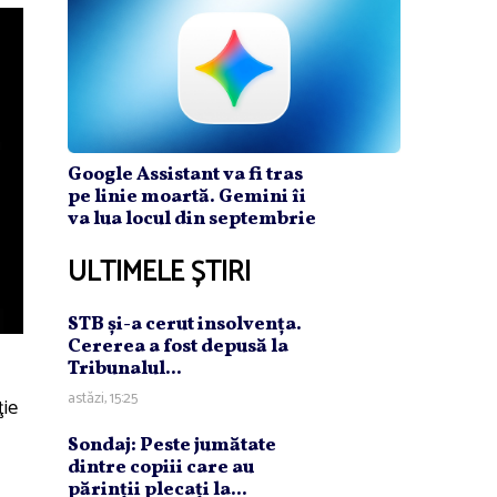
Google Assistant va fi tras
pe linie moartă. Gemini îi
va lua locul din septembrie
ULTIMELE ȘTIRI
STB şi-a cerut insolvenţa.
Cererea a fost depusă la
Tribunalul...
astăzi, 15:25
ţie
Sondaj: Peste jumătate
dintre copiii care au
părinţii plecaţi la...