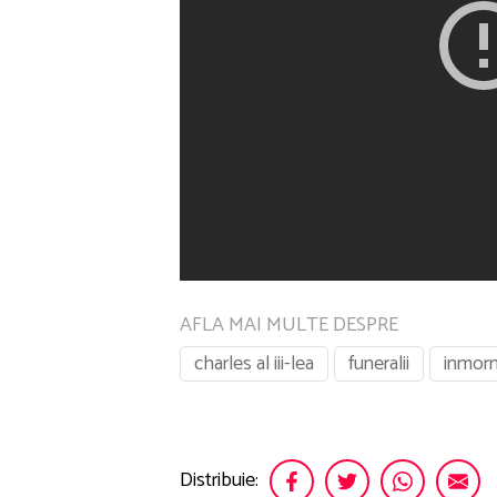
AFLA MAI MULTE DESPRE
charles al iii-lea
funeralii
inmor
Distribuie: