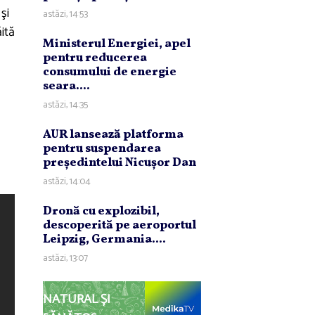
şi
astăzi, 14:53
ăită
Ministerul Energiei, apel
pentru reducerea
consumului de energie
seara....
astăzi, 14:35
AUR lansează platforma
pentru suspendarea
preşedintelui Nicuşor Dan
astăzi, 14:04
Dronă cu explozibil,
descoperită pe aeroportul
Leipzig, Germania....
astăzi, 13:07
NATURAL ȘI