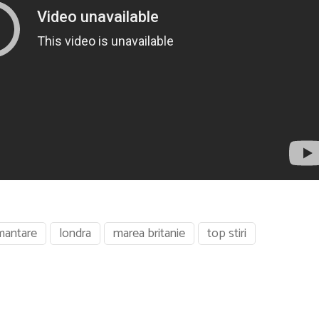
mantare
londra
marea britanie
top stiri