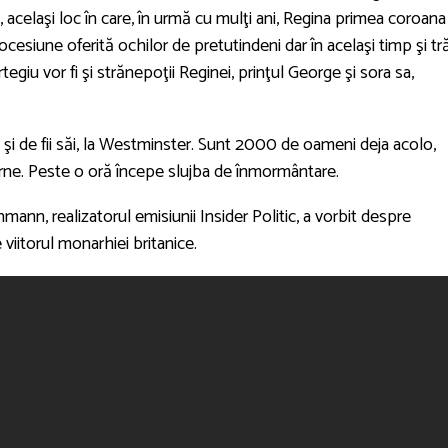
acelaşi loc în care, în urmă cu mulţi ani, Regina primea coroana 
cesiune oferită ochilor de pretutindeni dar în acelaşi timp şi tr
ortegiu vor fi şi strănepoţii Reginei, prinţul George şi sora sa,
ii şi de fii săi, la Westminster. Sunt 2000 de oameni deja acolo,
verne. Peste o oră începe slujba de înmormântare.
ann, realizatorul emisiunii Insider Politic, a vorbit despre
iitorul monarhiei britanice.