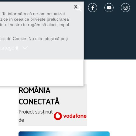
×
u. Te informăm că ne-am actualizat
izice în ceea ce privește prelucrarea
te-ul nostru te rugăm să aloci timpul
icii de Cookie. Nu uita totuși că poți
categorii
ROMÂNIA
CONECTATĂ
Proiect susținut
de