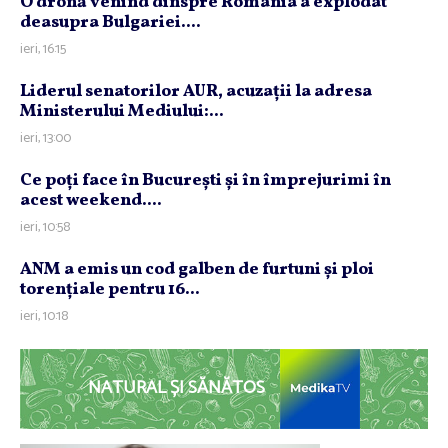
O dronă venind dinspre România a explodat
deasupra Bulgariei....
ieri, 16:15
Liderul senatorilor AUR, acuzaţii la adresa
Ministerului Mediului:...
ieri, 13:00
Ce poţi face în Bucureşti şi în împrejurimi în
acest weekend....
ieri, 10:58
ANM a emis un cod galben de furtuni şi ploi
torenţiale pentru 16...
ieri, 10:18
NATURAL ȘI SĂNĂTOS