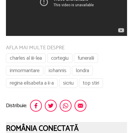
AFLA MAI MULTE DESPRE
charles al iii-lea
cortegiu
funeralii
inmormantare
iohannis
londra
regina elisabeta a ii-a
sicriu
top stiri
Distribuie:
ROMÂNIA CONECTATĂ