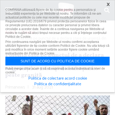
×
COMPANIA utilizează fişiere de tip cookie pentru a personaliza și
îmbunătăți experiența ta pe Website-ul nostru. Te informăm că ne-am
actualizat politicile cu cele mai recente modificări propuse de
Regulamentul (UE) 2016/679 privind protecția persoanelor fizice în ceea
ce privește prelucrarea datelor cu caracter personal și privind libera
circulație a acestor date. Înainte de a continua navigarea pe Website-ul
Acasă
Externe
nostru te rugăm să aloci timpul necesar pentru a citi și înțelege conținutul
Politicii de Cookie.
Polonia este pe punctul de a declara stare de urgenţă din
Prin continuarea navigării pe Website-ul nostru confirmi acceptarea
cauza...
utilizării fişierelor de tip cookie conform Politicii de Cookie. Nu uita totuși că
poți modifica în orice moment setările acestor fişiere cookie urmând
Polonia este pe punctul de a declara
instrucțiunile din Politica de Cookie.
stare de urgenţă din cauza
SUNT DE ACORD CU POLITICA DE COOKIE
migranţilor trimişi de Lukaşenko
Puteți merge chiar acum și să vă exprimați acordul individual la nivel de
cookie:
peste graniţă
Politica de colectare acord cookie
Politica de confidențialitate
Primanews
|
31 aug 2021