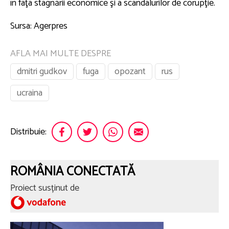
în faţa stagnării economice şi a scandalurilor de corupţie.
Sursa: Agerpres
AFLA MAI MULTE DESPRE
dmitri gudkov
fuga
opozant
rus
ucraina
Distribuie:
ROMÂNIA CONECTATĂ
Proiect susținut de