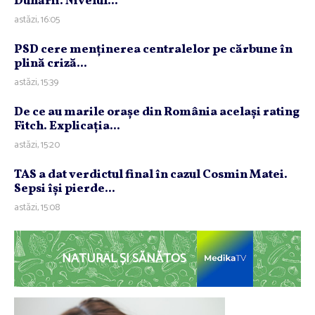
Dunării. Nivelul...
astăzi, 16:05
PSD cere menţinerea centralelor pe cărbune în
plină criză...
astăzi, 15:39
De ce au marile oraşe din România acelaşi rating
Fitch. Explicaţia...
astăzi, 15:20
TAS a dat verdictul final în cazul Cosmin Matei.
Sepsi îşi pierde...
astăzi, 15:08
NATURAL ȘI SĂNĂTOS