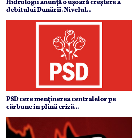
Hidrologii anunţă o uşoară creştere a
debitului Dunării. Nivelul...
PSD cere menţinerea centralelor pe
cărbune în plină criză...