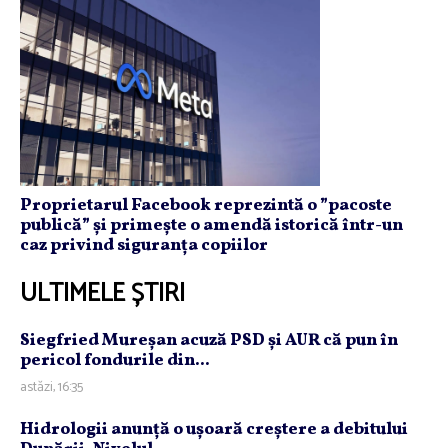
Proprietarul Facebook reprezintă o ”pacoste
publică” și primește o amendă istorică într-un
caz privind siguranța copiilor
ULTIMELE ȘTIRI
Siegfried Mureşan acuză PSD şi AUR că pun în
pericol fondurile din...
astăzi, 16:35
Hidrologii anunţă o uşoară creştere a debitului