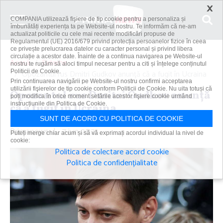
×
COMPANIA utilizează fişiere de tip cookie pentru a personaliza și
îmbunătăți experiența ta pe Website-ul nostru. Te informăm că ne-am
actualizat politicile cu cele mai recente modificări propuse de
Regulamentul (UE) 2016/679 privind protecția persoanelor fizice în ceea
ce privește prelucrarea datelor cu caracter personal și privind libera
circulație a acestor date. Înainte de a continua navigarea pe Website-ul
Acasă
Externe
nostru te rugăm să aloci timpul necesar pentru a citi și înțelege conținutul
Politicii de Cookie.
Opozantul rus Dmitri Gudkov anunţă că a fugit în Ucraina
Prin continuarea navigării pe Website-ul nostru confirmi acceptarea
utilizării fişierelor de tip cookie conform Politicii de Cookie. Nu uita totuși că
Opozantul rus Dmitri Gudkov anunţă
poți modifica în orice moment setările acestor fişiere cookie urmând
instrucțiunile din Politica de Cookie.
că a fugit în Ucraina
SUNT DE ACORD CU POLITICA DE COOKIE
Primanews
|
7 iun 2021
Puteți merge chiar acum și să vă exprimați acordul individual la nivel de
cookie:
Politica de colectare acord cookie
Politica de confidențialitate