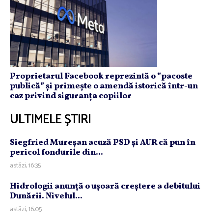
Proprietarul Facebook reprezintă o ”pacoste
publică” și primește o amendă istorică într-un
caz privind siguranța copiilor
ULTIMELE ȘTIRI
Siegfried Mureşan acuză PSD şi AUR că pun în
pericol fondurile din...
astăzi, 16:35
Hidrologii anunţă o uşoară creştere a debitului
Dunării. Nivelul...
astăzi, 16:05