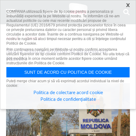
×
COMPANIA utilizează fişiere de tip cookie pentru a personaliza și
îmbunătăți experiența ta pe Website-ul nostru. Te informăm că ne-am
actualizat politicile cu cele mai recente modificări propuse de
Regulamentul (UE) 2016/679 privind protecția persoanelor fizice în ceea
ce privește prelucrarea datelor cu caracter personal și privind libera
circulație a acestor date. Înainte de a continua navigarea pe Website-ul
Acasă
Externe
Maia Sandu a dejucat planurile Rusiei
nostru te rugăm să aloci timpul necesar pentru a citi și înțelege conținutul
Politicii de Cookie.
Maia Sandu a dejucat planurile
Prin continuarea navigării pe Website-ul nostru confirmi acceptarea
utilizării fişierelor de tip cookie conform Politicii de Cookie. Nu uita totuși că
Rusiei
poți modifica în orice moment setările acestor fişiere cookie urmând
instrucțiunile din Politica de Cookie.
Primanews
|
14 feb 2023
SUNT DE ACORD CU POLITICA DE COOKIE
Puteți merge chiar acum și să vă exprimați acordul individual la nivel de
cookie:
Politica de colectare acord cookie
Politica de confidențialitate