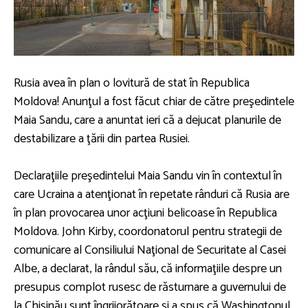
Rusia avea în plan o lovitură de stat în Republica
Moldova! Anunţul a fost făcut chiar de către preşedintele
Maia Sandu, care a anuntat ieri că a dejucat planurile de
destabilizare a ţării din partea Rusiei.
Declaraţiile preşedintelui Maia Sandu vin în contextul în
care Ucraina a atenţionat în repetate rânduri că Rusia are
în plan provocarea unor acţiuni belicoase în Republica
Moldova. John Kirby, coordonatorul pentru strategii de
comunicare al Consiliului Naţional de Securitate al Casei
Albe, a declarat, la rândul său, că informaţiile despre un
presupus complot rusesc de răsturnare a guvernului de
la Chişinău sunt îngrijorătoare şi a spus că Washingtonul