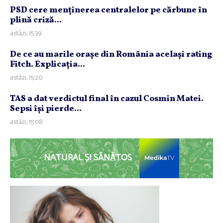
PSD cere menţinerea centralelor pe cărbune în
plină criză...
astăzi, 15:39
De ce au marile oraşe din România acelaşi rating
Fitch. Explicaţia...
astăzi, 15:20
TAS a dat verdictul final în cazul Cosmin Matei.
Sepsi îşi pierde...
astăzi, 15:08
NATURAL ȘI SĂNĂTOS