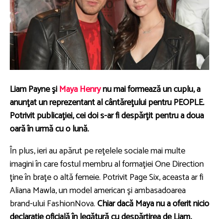
Liam Payne şi
Maya Henry
nu mai formează un cuplu, a
anunţat un reprezentant al cântăreţului pentru PEOPLE.
Potrivit publicaţiei, cei doi s-ar fi despărţit pentru a doua
oară în urmă cu o lună.
În plus, ieri au apărut pe reţelele sociale mai multe
imagini în care fostul membru al formaţiei One Direction
ţine în braţe o altă femeie. Potrivit Page Six, aceasta ar fi
Aliana Mawla, un model american şi ambasadoarea
brand-ului FashionNova.
Chiar dacă Maya nu a oferit nicio
declaraţie oficială în legătură cu despărţirea de Liam,