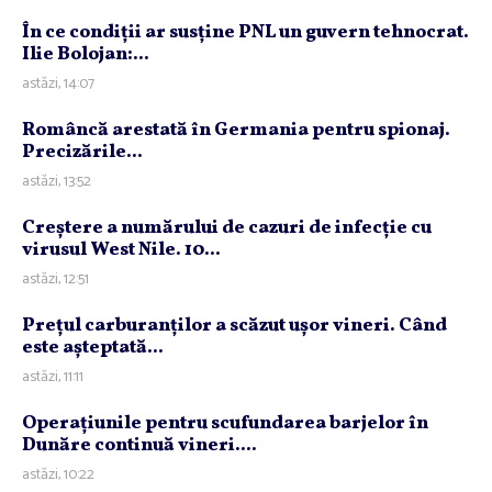
În ce condiţii ar susţine PNL un guvern tehnocrat.
Ilie Bolojan:...
astăzi, 14:07
Româncă arestată în Germania pentru spionaj.
Precizările...
astăzi, 13:52
Creştere a numărului de cazuri de infecţie cu
virusul West Nile. 10...
astăzi, 12:51
Preţul carburanţilor a scăzut uşor vineri. Când
este aşteptată...
astăzi, 11:11
Operaţiunile pentru scufundarea barjelor în
Dunăre continuă vineri....
astăzi, 10:22