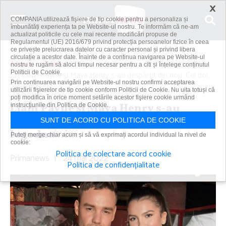
×
COMPANIA utilizează fişiere de tip cookie pentru a personaliza și
îmbunătăți experiența ta pe Website-ul nostru. Te informăm că ne-am
actualizat politicile cu cele mai recente modificări propuse de
Regulamentul (UE) 2016/679 privind protecția persoanelor fizice în ceea
ce privește prelucrarea datelor cu caracter personal și privind libera
circulație a acestor date. Înainte de a continua navigarea pe Website-ul
Acasă
Externe
nostru te rugăm să aloci timpul necesar pentru a citi și înțelege conținutul
Politicii de Cookie.
Liam Payne şi Maya Henry s-au despărţit din nou. Cei doi
Prin continuarea navigării pe Website-ul nostru confirmi acceptarea
şi-au anulat...
utilizării fişierelor de tip cookie conform Politicii de Cookie. Nu uita totuși că
poți modifica în orice moment setările acestor fişiere cookie urmând
Liam Payne şi Maya Henry s-au
instrucțiunile din Politica de Cookie.
despărţit din nou. Cei doi şi-au anulat
SUNT DE ACORD CU POLITICA DE COOKIE
logodna￼￼
Puteți merge chiar acum și să vă exprimați acordul individual la nivel de
cookie:
Politica de colectare acord cookie
Primanews
|
24 mai 2022
Politica de confidențialitate