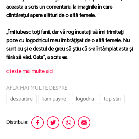
aceasta a scris un comentariu la imaginile în care
cântăreţul apare alături de o altă femeie.
„Îmi iubesc toţi fanii, dar vă rog încetaţi să îmi trimiteţi
poze cu logodnicul meu îmbrăţişat de o altă femeie. Nu
sunt eu şi e destul de greu să ştiu că s-a întâmplat asta şi
fără să văd. Gata”, a scris ea.
citeste mai multe aici
AFLA MAI MULTE DESPRE
despartire
liam payne
logodna
top stiri
Distribuie: