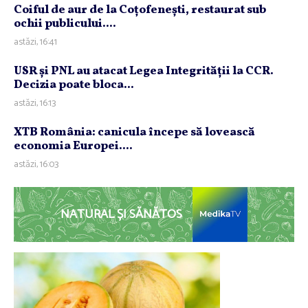
Coiful de aur de la Coţofeneşti, restaurat sub
ochii publicului....
astăzi, 16:41
USR şi PNL au atacat Legea Integrităţii la CCR.
Decizia poate bloca...
astăzi, 16:13
XTB România: canicula începe să lovească
economia Europei....
astăzi, 16:03
NATURAL ȘI SĂNĂTOS