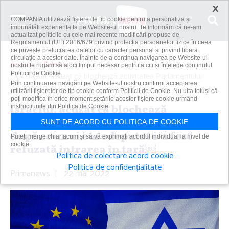
×
COMPANIA utilizează fişiere de tip cookie pentru a personaliza și
îmbunătăți experiența ta pe Website-ul nostru. Te informăm că ne-am
actualizat politicile cu cele mai recente modificări propuse de
Regulamentul (UE) 2016/679 privind protecția persoanelor fizice în ceea
ce privește prelucrarea datelor cu caracter personal și privind libera
circulație a acestor date. Înainte de a continua navigarea pe Website-ul
Acasă
Externe
nostru te rugăm să aloci timpul necesar pentru a citi și înțelege conținutul
Politicii de Cookie.
Israelul, acuzat că blochează activitatea Parlamentului
Prin continuarea navigării pe Website-ul nostru confirmi acceptarea
European, după ce...
utilizării fişierelor de tip cookie conform Politicii de Cookie. Nu uita totuși că
poți modifica în orice moment setările acestor fişiere cookie urmând
Israelul, acuzat că blochează
instrucțiunile din Politica de Cookie.
activitatea Parlamentului European,
SUNT DE ACORD CU POLITICA DE COOKIE
după ce unui eurodeputat i-a fost
Puteți merge chiar acum și să vă exprimați acordul individual la nivel de
cookie:
refuzată intrarea în ţară￼
Politica de colectare acord cookie
Politica de confidențialitate
Primanews
|
22 mai 2022