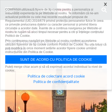
×
COMPANIA utilizează fişiere de tip cookie pentru a personaliza și
îmbunătăți experiența ta pe Website-ul nostru. Te informăm că ne-am
actualizat politicile cu cele mai recente modificări propuse de
Regulamentul (UE) 2016/679 privind protecția persoanelor fizice în ceea
ce privește prelucrarea datelor cu caracter personal și privind libera
circulație a acestor date. Înainte de a continua navigarea pe Website-ul
Acasă
Externe
Coadă imensă pentru un ultim omagiu
nostru te rugăm să aloci timpul necesar pentru a citi și înțelege conținutul
Politicii de Cookie.
Coadă imensă pentru un ultim
Prin continuarea navigării pe Website-ul nostru confirmi acceptarea
utilizării fişierelor de tip cookie conform Politicii de Cookie. Nu uita totuși că
omagiu
poți modifica în orice moment setările acestor fişiere cookie urmând
instrucțiunile din Politica de Cookie.
Primanews
|
17 sep 2022
SUNT DE ACORD CU POLITICA DE COOKIE
Puteți merge chiar acum și să vă exprimați acordul individual la nivel de
cookie:
Politica de colectare acord cookie
Politica de confidențialitate