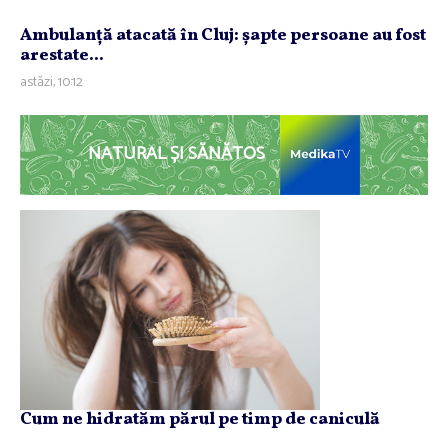
Ambulanţă atacată în Cluj: şapte persoane au fost
arestate...
astăzi, 10:12
NATURAL ȘI SĂNĂTOS
Cum ne hidratăm părul pe timp de caniculă