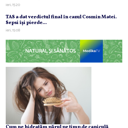
ieri, 15:20
TAS a dat verdictul final în cazul Cosmin Matei.
Sepsi îşi pierde...
ieri, 15:08
NATURAL ȘI SĂNĂTOS
Cum ne hidratăm părul pe timp de caniculă