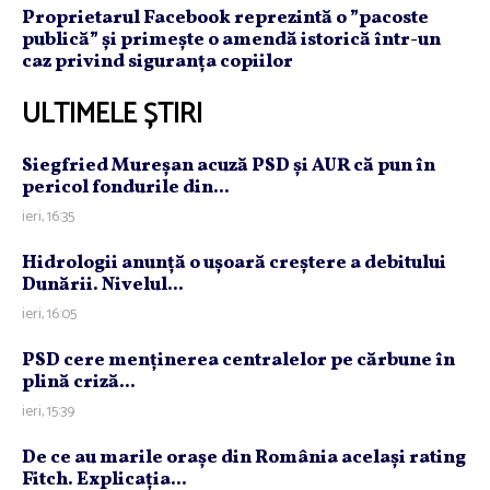
Proprietarul Facebook reprezintă o ”pacoste
publică” și primește o amendă istorică într-un
caz privind siguranța copiilor
ULTIMELE ȘTIRI
Siegfried Mureşan acuză PSD şi AUR că pun în
pericol fondurile din...
ieri, 16:35
Hidrologii anunţă o uşoară creştere a debitului
Dunării. Nivelul...
ieri, 16:05
PSD cere menţinerea centralelor pe cărbune în
plină criză...
ieri, 15:39
De ce au marile oraşe din România acelaşi rating
Fitch. Explicaţia...