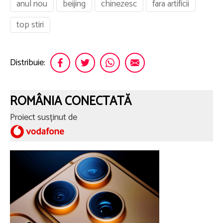
anul nou
beijing
chinezesc
fara artificii
top stiri
Distribuie:
ROMÂNIA CONECTATĂ
Proiect susținut de