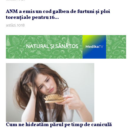
ANM a emis un cod galben de furtuni şi ploi
torenţiale pentru 16...
astăzi, 10:18
NATURAL ȘI SĂNĂTOS
Cum ne hidratăm părul pe timp de caniculă