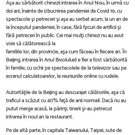
Aşa au sărbătorit chinezii intrarea în Anul Nou, în urmă cu
doi ani, înainte de izbucnirea pandemiei de Covid 19, cu
spectacole şi petreceri şi aşa au serbat acum, la un an de
la începutul pandemiei, în case, fără fpcuri de artificii şi
fără petreceri în public. Cei mai mulţi chinezi nu au avut
voie să călătorească la
familiile lor, din provincie, aşa cum făceau în fiecare an. În
Beijing, intrarea în Anul Bivoluluid e fier a fost sărbătorită
în familie, cu ochii pe spectacolele de la televizor sau pe
ecranul calculatoarelor, la reuniunile online cu rudele.
Autorităţile de la Beijing au descurajat călătoriile, aşa că
traficul a scăzut cu 40% faţă de anii normali. Dacă nu au
putut merge acasă, la părinţi, tinerii şi-au petrecut
intrarea în noul an la restaurant.
Pe de altă parte, în capitala Taiwanului, Taipei, sute de