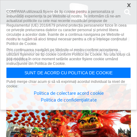
×
COMPANIA utilizează fişiere de tip cookie pentru a personaliza și
îmbunătăți experiența ta pe Website-ul nostru. Te informăm că ne-am
actualizat politicile cu cele mai recente modificări propuse de
Regulamentul (UE) 2016/679 privind protecția persoanelor fizice în ceea
ce privește prelucrarea datelor cu caracter personal și privind libera
circulație a acestor date. Înainte de a continua navigarea pe Website-ul
Acasă
Externe
Anul nou chinezesc, fără artificii la Beijing
nostru te rugăm să aloci timpul necesar pentru a citi și înțelege conținutul
Politicii de Cookie.
Anul nou chinezesc, fără artificii la
Prin continuarea navigării pe Website-ul nostru confirmi acceptarea
utilizării fişierelor de tip cookie conform Politicii de Cookie. Nu uita totuși că
Beijing
poți modifica în orice moment setările acestor fişiere cookie urmând
instrucțiunile din Politica de Cookie.
Primanews
|
12 feb 2021
SUNT DE ACORD CU POLITICA DE COOKIE
Puteți merge chiar acum și să vă exprimați acordul individual la nivel de
cookie:
Politica de colectare acord cookie
Politica de confidențialitate