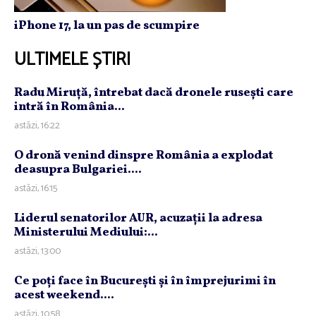
iPhone 17, la un pas de scumpire
ULTIMELE ȘTIRI
Radu Miruţă, întrebat dacă dronele ruseşti care
intră în România...
astăzi, 16:22
O dronă venind dinspre România a explodat
deasupra Bulgariei....
astăzi, 16:15
Liderul senatorilor AUR, acuzaţii la adresa
Ministerului Mediului:...
astăzi, 13:00
Ce poţi face în Bucureşti şi în împrejurimi în
acest weekend....
astăzi, 10:58