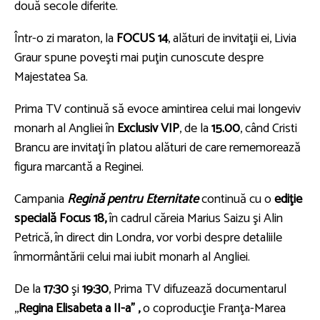
două secole diferite.
Într-o zi maraton, la
FOCUS 14
, alături de invitaţii ei, Livia
Graur spune poveşti mai puţin cunoscute despre
Majestatea Sa.
Prima TV continuă să evoce amintirea celui mai longeviv
monarh al Angliei în
Exclusiv VIP
, de la
15.00
, când Cristi
Brancu are invitaţi în platou alături de care rememorează
figura marcantă a Reginei.
Campania
Regină pentru Eternitate
continuă cu o
ediţie
specială Focus 18,
în cadrul căreia Marius Saizu şi Alin
Petrică, în direct din Londra, vor vorbi despre detaliile
înmormântării celui mai iubit monarh al Angliei.
De la
17:30
şi
19:30
, Prima TV difuzează documentarul
,,
Regina Elisabeta a II-a” ,
o coproducţie Franţa-Marea