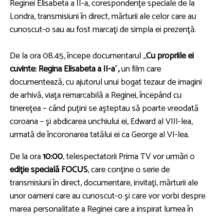
Reginei Elisabeta a II-a, corespondenţe speciale de la
Londra, transmisiuni în direct, mărturii ale celor care au
cunoscut-o sau au fost marcaţi de simpla ei prezenţă.
De la ora 08.45, începe documentarul ,,
Cu propriile ei
cuvinte: Regina Elisabeta a II-a
”
,
un film care
documentează, cu ajutorul unui bogat tezaur de imagini
de arhivă, viaţa remarcabilă a Reginei, începând cu
tinereţea – când puţini se aşteptau să poarte vreodată
coroana – şi abdicarea unchiului ei, Edward al VIII-lea,
urmată de încoronarea tatălui ei ca George al VI-lea.
De la ora
10:00
, telespectatorii Prima TV vor urmări o
ediţie specială FOCUS
, care conţine o serie de
transmisiuni în direct, documentare, invitaţi, mărturii ale
unor oameni care au cunoscut-o şi care vor vorbi despre
marea personalitate a Reginei care a inspirat lumea în