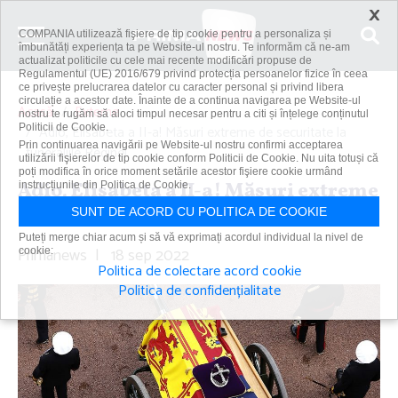
×
COMPANIA utilizează fişiere de tip cookie pentru a personaliza și
îmbunătăți experiența ta pe Website-ul nostru. Te informăm că ne-am
actualizat politicile cu cele mai recente modificări propuse de
Regulamentul (UE) 2016/679 privind protecția persoanelor fizice în ceea
ce privește prelucrarea datelor cu caracter personal și privind libera
circulație a acestor date. Înainte de a continua navigarea pe Website-ul
Acasă
Externe
nostru te rugăm să aloci timpul necesar pentru a citi și înțelege conținutul
Politicii de Cookie.
Adio, Elisabeta a II-a! Măsuri extreme de securitate la
Prin continuarea navigării pe Website-ul nostru confirmi acceptarea
funeraliile Reginei
utilizării fişierelor de tip cookie conform Politicii de Cookie. Nu uita totuși că
poți modifica în orice moment setările acestor fişiere cookie urmând
Adio, Elisabeta a II-a! Măsuri extreme
instrucțiunile din Politica de Cookie.
de securitate la funeraliile Reginei
SUNT DE ACORD CU POLITICA DE COOKIE
Puteți merge chiar acum și să vă exprimați acordul individual la nivel de
Primanews
|
18 sep 2022
cookie:
Politica de colectare acord cookie
Politica de confidențialitate