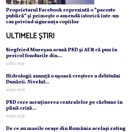
Proprietarul Facebook reprezintă o ”pacoste
publică” și primește o amendă istorică într-un
caz privind siguranța copiilor
ULTIMELE ȘTIRI
Siegfried Mureşan acuză PSD şi AUR că pun în
pericol fondurile din...
astăzi, 16:35
Hidrologii anunţă o uşoară creştere a debitului
Dunării. Nivelul...
astăzi, 16:05
PSD cere menţinerea centralelor pe cărbune în
plină criză...
astăzi, 15:39
De ce au marile oraşe din România acelaşi rating