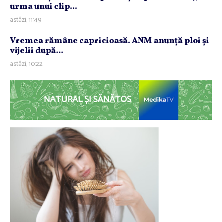
urma unui clip...
astăzi, 11:49
Vremea rămâne capricioasă. ANM anunţă ploi şi
vijelii după...
astăzi, 10:22
NATURAL ȘI SĂNĂTOS