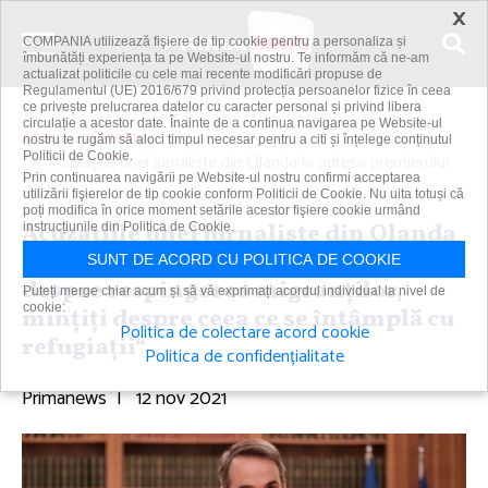
×
COMPANIA utilizează fişiere de tip cookie pentru a personaliza și
îmbunătăți experiența ta pe Website-ul nostru. Te informăm că ne-am
actualizat politicile cu cele mai recente modificări propuse de
Regulamentul (UE) 2016/679 privind protecția persoanelor fizice în ceea
ce privește prelucrarea datelor cu caracter personal și privind libera
circulație a acestor date. Înainte de a continua navigarea pe Website-ul
Acasă
Externe
nostru te rugăm să aloci timpul necesar pentru a citi și înțelege conținutul
Politicii de Cookie.
Acuzaţiile unei jurnaliste din Olanda la adresa premierului
Prin continuarea navigării pe Website-ul nostru confirmi acceptarea
grec:...
utilizării fişierelor de tip cookie conform Politicii de Cookie. Nu uita totuși că
poți modifica în orice moment setările acestor fişiere cookie urmând
Acuzaţiile unei jurnaliste din Olanda
instrucțiunile din Politica de Cookie.
la adresa premierului grec: „Minţiţi
SUNT DE ACORD CU POLITICA DE COOKIE
despre respingerea migranţilor,
Puteți merge chiar acum și să vă exprimați acordul individual la nivel de
cookie:
minţiţi despre ceea ce se întâmplă cu
Politica de colectare acord cookie
refugiaţii“
Politica de confidențialitate
Primanews
|
12 nov 2021