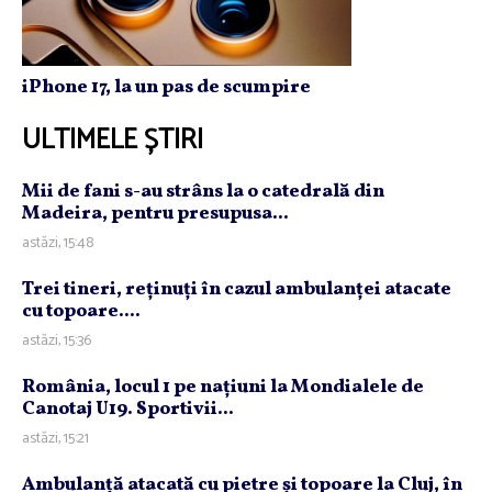
iPhone 17, la un pas de scumpire
ULTIMELE ȘTIRI
Mii de fani s-au strâns la o catedrală din
Madeira, pentru presupusa...
astăzi, 15:48
Trei tineri, reţinuţi în cazul ambulanţei atacate
cu topoare....
astăzi, 15:36
România, locul 1 pe naţiuni la Mondialele de
Canotaj U19. Sportivii...
astăzi, 15:21
Ambulanţă atacată cu pietre şi topoare la Cluj, în