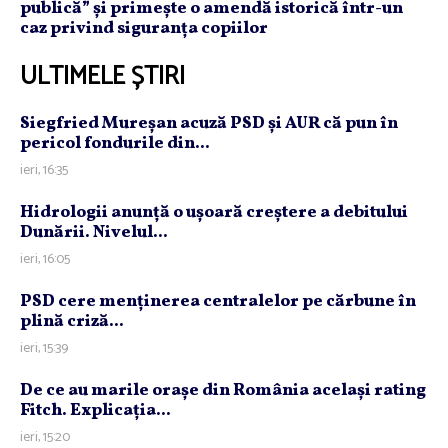
publică” și primește o amendă istorică într-un
caz privind siguranța copiilor
ULTIMELE ȘTIRI
Siegfried Mureşan acuză PSD şi AUR că pun în
pericol fondurile din...
ieri, 16:35
Hidrologii anunţă o uşoară creştere a debitului
Dunării. Nivelul...
ieri, 16:05
PSD cere menţinerea centralelor pe cărbune în
plină criză...
ieri, 15:39
De ce au marile oraşe din România acelaşi rating
Fitch. Explicaţia...
ieri, 15:20