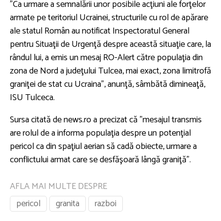
”Ca urmare a semnalării unor posibile acţiuni ale forţelor
armate pe teritoriul Ucrainei, structurile cu rol de apărare
ale statul Român au notificat Inspectoratul General
pentru Situaţii de Urgenţă despre această situaţie care, la
rândul lui, a emis un mesaj RO-Alert către populaţia din
zona de Nord a judeţului Tulcea, mai exact, zona limitrofă
graniţei de stat cu Ucraina”, anunţă, sâmbătă dimineaţă,
ISU Tulceca.
Sursa citată de news.ro a precizat că ”mesajul transmis
are rolul de a informa populaţia despre un potenţial
pericol ca din spaţiul aerian să cadă obiecte, urmare a
conflictului armat care se desfăşoară lângă graniţă”.
AFLA MAI MULTE DESPRE
pericol
granita
razboi