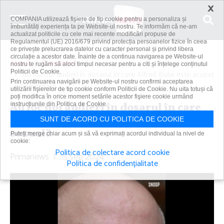
×
COMPANIA utilizează fişiere de tip cookie pentru a personaliza și
îmbunătăți experiența ta pe Website-ul nostru. Te informăm că ne-am
actualizat politicile cu cele mai recente modificări propuse de
Regulamentul (UE) 2016/679 privind protecția persoanelor fizice în ceea
ce privește prelucrarea datelor cu caracter personal și privind libera
circulație a acestor date. Înainte de a continua navigarea pe Website-ul
Acasă
Eveniment
nostru te rugăm să aloci timpul necesar pentru a citi și înțelege conținutul
Politicii de Cookie.
Au loc noi audieri în dosarul în care Alfred Bulai este acuzat
Prin continuarea navigării pe Website-ul nostru confirmi acceptarea
de agresiune...
utilizării fişierelor de tip cookie conform Politicii de Cookie. Nu uita totuși că
poți modifica în orice moment setările acestor fişiere cookie urmând
Au loc noi audieri în dosarul în care
instrucțiunile din Politica de Cookie.
Alfred Bulai este acuzat de agresiune
SUNT DE ACORD CU POLITICA DE COOKIE
sexuală
Puteți merge chiar acum și să vă exprimați acordul individual la nivel de
cookie:
Politica de colectare acord cookie
Primanews
|
5 sep 2024
Politica de confidențialitate