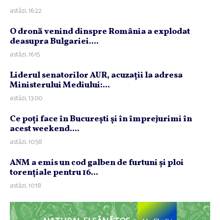
astăzi, 16:22
O dronă venind dinspre România a explodat
deasupra Bulgariei....
astăzi, 16:15
Liderul senatorilor AUR, acuzaţii la adresa
Ministerului Mediului:...
astăzi, 13:00
Ce poţi face în Bucureşti şi în împrejurimi în
acest weekend....
astăzi, 10:58
ANM a emis un cod galben de furtuni şi ploi
torenţiale pentru 16...
astăzi, 10:18