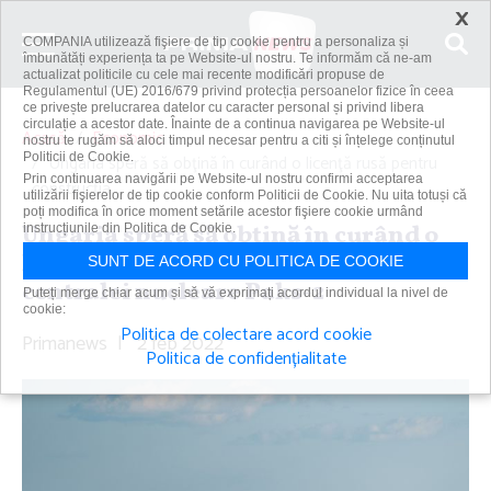
×
COMPANIA utilizează fişiere de tip cookie pentru a personaliza și
îmbunătăți experiența ta pe Website-ul nostru. Te informăm că ne-am
actualizat politicile cu cele mai recente modificări propuse de
Regulamentul (UE) 2016/679 privind protecția persoanelor fizice în ceea
ce privește prelucrarea datelor cu caracter personal și privind libera
circulație a acestor date. Înainte de a continua navigarea pe Website-ul
Acasă
Economic
nostru te rugăm să aloci timpul necesar pentru a citi și înțelege conținutul
Politicii de Cookie.
Ungaria speră să obţină în curând o licenţă rusă pentru
Prin continuarea navigării pe Website-ul nostru confirmi acceptarea
construcţia...
utilizării fişierelor de tip cookie conform Politicii de Cookie. Nu uita totuși că
poți modifica în orice moment setările acestor fişiere cookie urmând
Ungaria speră să obţină în curând o
instrucțiunile din Politica de Cookie.
licenţă rusă pentru construcţia
SUNT DE ACORD CU POLITICA DE COOKIE
centralei nucleare Paks-2
Puteți merge chiar acum și să vă exprimați acordul individual la nivel de
cookie:
Politica de colectare acord cookie
Primanews
|
2 feb 2022
Politica de confidențialitate