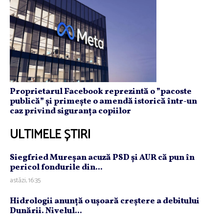
Proprietarul Facebook reprezintă o ”pacoste
publică” și primește o amendă istorică într-un
caz privind siguranța copiilor
ULTIMELE ȘTIRI
Siegfried Mureşan acuză PSD şi AUR că pun în
pericol fondurile din...
astăzi, 16:35
Hidrologii anunţă o uşoară creştere a debitului
Dunării. Nivelul...