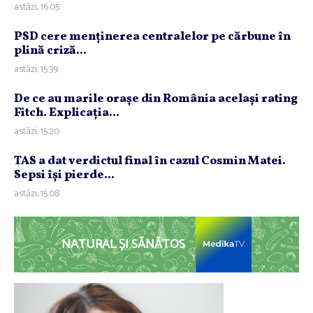
astăzi, 16:05
PSD cere menţinerea centralelor pe cărbune în
plină criză...
astăzi, 15:39
De ce au marile oraşe din România acelaşi rating
Fitch. Explicaţia...
astăzi, 15:20
TAS a dat verdictul final în cazul Cosmin Matei.
Sepsi îşi pierde...
astăzi, 15:08
NATURAL ȘI SĂNĂTOS