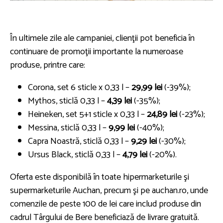
În ultimele zile ale campaniei, clienţii pot beneficia în
continuare de promoţii importante la numeroase
produse, printre care:
Corona, set 6 sticle x 0,33 l –
29,99 lei
(-39%);
Mythos, sticlă 0,33 l –
4,39 lei
(-35%);
Heineken, set 5+1 sticle x 0,33 l –
24,89 lei
(-23%);
Messina, sticlă 0,33 l –
9,99 lei
(-40%);
Capra Noastră, sticlă 0,33 l –
9,29 lei
(-30%);
Ursus Black, sticlă 0,33 l –
4,79 lei
(-20%).
Oferta este disponibilă în toate hipermarketurile şi
supermarketurile Auchan, precum şi pe auchan.ro, unde
comenzile de peste 100 de lei care includ produse din
cadrul Târgului de Bere beneficiază de livrare gratuită.