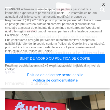
×
COMPANIA utilizează fişiere de tip cookie pentru a personaliza și
îmbunătăți experiența ta pe Website-ul nostru. Te informăm că ne-am
actualizat politicile cu cele mai recente modificări propuse de
Regulamentul (UE) 2016/679 privind protecția persoanelor fizice în ceea
ce privește prelucrarea datelor cu caracter personal și privind libera
circulație a acestor date. Înainte de a continua navigarea pe Website-ul
Acasă
Economic
nostru te rugăm să aloci timpul necesar pentru a citi și înțelege conținutul
Politicii de Cookie.
Ultimele două săptămâni ale Târgului de Bere Auchan:
Prin continuarea navigării pe Website-ul nostru confirmi acceptarea
sute de beri din 25...
utilizării fişierelor de tip cookie conform Politicii de Cookie. Nu uita totuși că
poți modifica în orice moment setările acestor fişiere cookie urmând
Ultimele două săptămâni ale Târgului
instrucțiunile din Politica de Cookie.
de Bere Auchan: sute de beri din 25 de
SUNT DE ACORD CU POLITICA DE COOKIE
ţări şi reduceri de până la aproape
Puteți merge chiar acum și să vă exprimați acordul individual la nivel de
cookie:
50%
Politica de colectare acord cookie
Politica de confidențialitate
Primanews
|
2 iul 2026