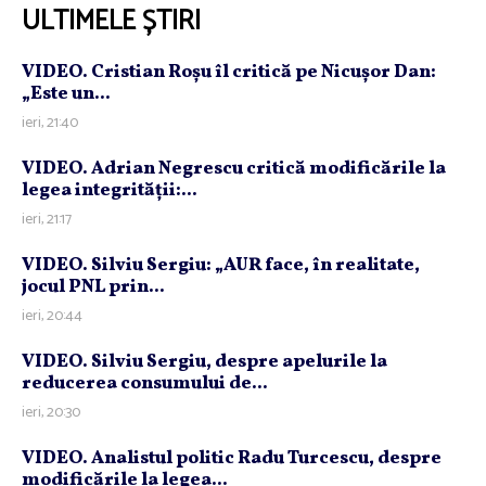
ULTIMELE ȘTIRI
VIDEO. Cristian Roşu îl critică pe Nicuşor Dan:
„Este un...
ieri, 21:40
VIDEO. Adrian Negrescu critică modificările la
legea integrităţii:...
ieri, 21:17
VIDEO. Silviu Sergiu: „AUR face, în realitate,
jocul PNL prin...
ieri, 20:44
VIDEO. Silviu Sergiu, despre apelurile la
reducerea consumului de...
ieri, 20:30
VIDEO. Analistul politic Radu Turcescu, despre
modificările la legea...