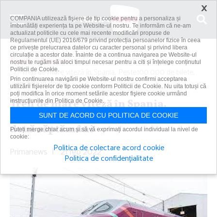
×
COMPANIA utilizează fişiere de tip cookie pentru a personaliza și
îmbunătăți experiența ta pe Website-ul nostru. Te informăm că ne-am
actualizat politicile cu cele mai recente modificări propuse de
Regulamentul (UE) 2016/679 privind protecția persoanelor fizice în ceea
ce privește prelucrarea datelor cu caracter personal și privind libera
circulație a acestor date. Înainte de a continua navigarea pe Website-ul
Acasă
Economic
nostru te rugăm să aloci timpul necesar pentru a citi și înțelege conținutul
Politicii de Cookie.
Tren de mare viteză în Spania. Peste100.000 de bilete,
Prin continuarea navigării pe Website-ul nostru confirmi acceptarea
vândute în două...
utilizării fişierelor de tip cookie conform Politicii de Cookie. Nu uita totuși că
poți modifica în orice moment setările acestor fişiere cookie urmând
Tren de mare viteză în Spania.
instrucțiunile din Politica de Cookie.
Peste100.000 de bilete, vândute în
SUNT DE ACORD CU POLITICA DE COOKIE
două săptămâni
Puteți merge chiar acum și să vă exprimați acordul individual la nivel de
cookie:
Politica de colectare acord cookie
Primanews
|
21 feb 2022
Politica de confidențialitate