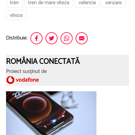
tren
tren de mare viteza
valencia
vanzare
viteza
Distribuie:
ROMÂNIA CONECTATĂ
Proiect susținut de