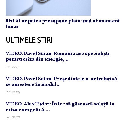
Siri AI ar putea presupune plata unui abonament
lunar
ULTIMELE ȘTIRI
VIDEO. Pavel Suian: România are specialişti
pentru criza din energie,...
ieri, 22:53
VIDEO. Pavel Suian: Preşedintele n-ar trebui să
se amestece în modul...
ieri, 21:09
VIDEO. Alex Tudor: În loc să găsească soluţii la
criza energetică,...
ieri, 21:07