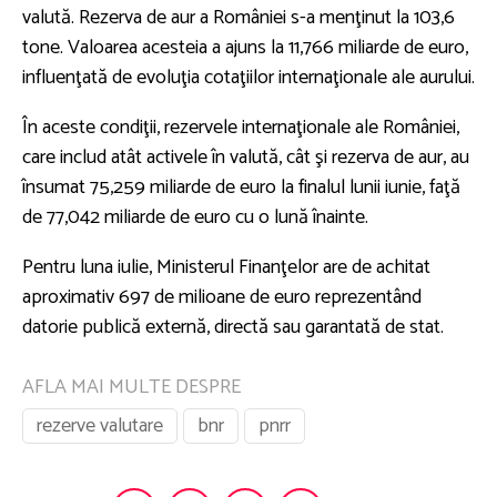
valută. Rezerva de aur a României s-a menţinut la 103,6
tone. Valoarea acesteia a ajuns la 11,766 miliarde de euro,
influenţată de evoluţia cotaţiilor internaţionale ale aurului.
În aceste condiţii, rezervele internaţionale ale României,
care includ atât activele în valută, cât şi rezerva de aur, au
însumat 75,259 miliarde de euro la finalul lunii iunie, faţă
de 77,042 miliarde de euro cu o lună înainte.
Pentru luna iulie, Ministerul Finanţelor are de achitat
aproximativ 697 de milioane de euro reprezentând
datorie publică externă, directă sau garantată de stat.
AFLA MAI MULTE DESPRE
rezerve valutare
bnr
pnrr