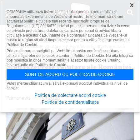
×
COMPANIA utilizează fişiere de tip cookie pentru a personaliza și
îmbunătăți experiența ta pe Website-ul nostru. Te informăm că ne-am
actualizat politicile cu cele mai recente modificări propuse de
Regulamentul (UE) 2016/679 privind protecția persoanelor fizice în ceea
ce privește prelucrarea datelor cu caracter personal și privind libera
circulație a acestor date. Înainte de a continua navigarea pe Website-ul
Acasă
Economic
nostru te rugăm să aloci timpul necesar pentru a citi și înțelege conținutul
Politicii de Cookie.
Scad rezervele valutare ale României. Banca Naţională
Prin continuarea navigării pe Website-ul nostru confirmi acceptarea
publică noile date...
utilizării fişierelor de tip cookie conform Politicii de Cookie. Nu uita totuși că
poți modifica în orice moment setările acestor fişiere cookie urmând
Scad rezervele valutare ale României.
instrucțiunile din Politica de Cookie.
Banca Naţională publică noile date
SUNT DE ACORD CU POLITICA DE COOKIE
pentru luna iunie
Puteți merge chiar acum și să vă exprimați acordul individual la nivel de
cookie:
Politica de colectare acord cookie
Primanews
|
1 iul 2026
Politica de confidențialitate