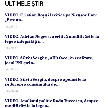
ULTIMELE ȘTIRI
VIDEO. Cristian Roşu îl critică pe Nicuşor Dan:
„Este un...
ieri, 21:40
VIDEO. Adrian Negrescu critică modificările la
legea integrităţii:...
ieri, 21:17
VIDEO. Silviu Sergiu: „AUR face, în realitate,
jocul PNL prin...
ieri, 20:44
VIDEO. Silviu Sergiu, despre apelurile la
reducerea consumului de...
ieri, 20:30
VIDEO. Analistul politic Radu Turcescu, despre
modificările la legea...