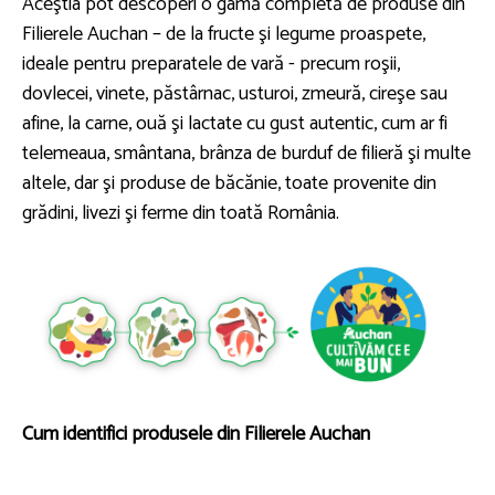
Aceştia pot descoperi o gamă completă de produse din
Filierele Auchan – de la fructe şi legume proaspete,
ideale pentru preparatele de vară - precum roşii,
dovlecei, vinete, păstârnac, usturoi, zmeură, cireşe sau
afine, la carne, ouă şi lactate cu gust autentic, cum ar fi
telemeaua, smântana, brânza de burduf de filieră şi multe
altele, dar şi produse de băcănie, toate provenite din
grădini, livezi şi ferme din toată România.
Cum identifici produsele din Filierele Auchan