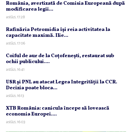
România, avertizată de Comisia Europeană după
modificarea legii...
astăzi, 17:28
Rafinăria Petromidia îşi reia activitatea la
capacitate maximă. Ilie...
astăzi, 17:06
Coiful de aur de la Coţofeneşti, restaurat sub
ochii publicului....
astăzi, 16:41
USR şi PNL au atacat Legea Integrităţii la CCR.
Decizia poate bloca...
astăzi, 16:13
XTB România: canicula începe să lovească
economia Europei....
astăzi, 16:03