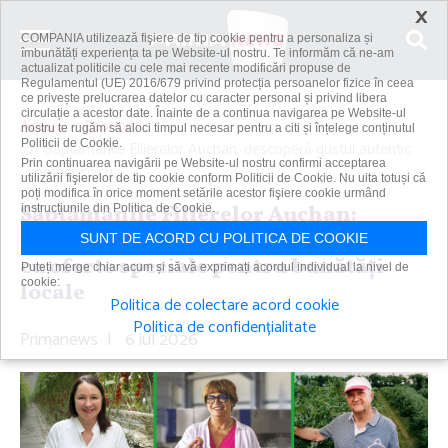
×
COMPANIA utilizează fişiere de tip cookie pentru a personaliza și
îmbunătăți experiența ta pe Website-ul nostru. Te informăm că ne-am
actualizat politicile cu cele mai recente modificări propuse de
Regulamentul (UE) 2016/679 privind protecția persoanelor fizice în ceea
ce privește prelucrarea datelor cu caracter personal și privind libera
circulație a acestor date. Înainte de a continua navigarea pe Website-ul
Acasă
Economic
nostru te rugăm să aloci timpul necesar pentru a citi și înțelege conținutul
Politicii de Cookie.
Săptămânile Filierelor Auchan: descoperă gustul autentic
Prin continuarea navigării pe Website-ul nostru confirmi acceptarea
românesc cu...
utilizării fişierelor de tip cookie conform Politicii de Cookie. Nu uita totuși că
poți modifica în orice moment setările acestor fişiere cookie urmând
Săptămânile Filierelor Auchan:
instrucțiunile din Politica de Cookie.
descoperă gustul autentic românesc
SUNT DE ACORD CU POLITICA DE COOKIE
cu oferte speciale pentru bunătăţi
Puteți merge chiar acum și să vă exprimați acordul individual la nivel de
cookie:
locale
Politica de colectare acord cookie
Politica de confidențialitate
Primanews
|
6 iul 2026