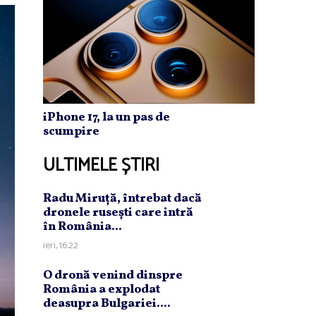
iPhone 17, la un pas de
scumpire
ULTIMELE ȘTIRI
Radu Miruţă, întrebat dacă
dronele ruseşti care intră
în România...
ieri, 16:22
O dronă venind dinspre
România a explodat
deasupra Bulgariei....