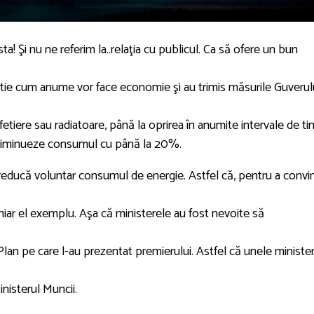
sta! Şi nu ne referim la..relaţia cu publicul. Ca să ofere un bun
hârtie cum anume vor face economie şi au trimis măsurile Guverulu
cafetiere sau radiatoare, până la oprirea în anumite intervale de t
să diminueze consumul cu până la 20%.
educă voluntar consumul de energie. Astfel că, pentru a convi
chiar el exemplu. Aşa că ministerele au fost nevoite să
lan pe care l-au prezentat premierului. Astfel că unele ministe
inisterul Muncii.