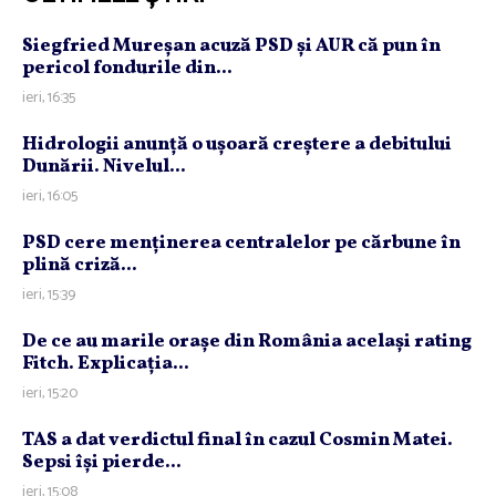
Siegfried Mureşan acuză PSD şi AUR că pun în
pericol fondurile din...
ieri, 16:35
Hidrologii anunţă o uşoară creştere a debitului
Dunării. Nivelul...
ieri, 16:05
PSD cere menţinerea centralelor pe cărbune în
plină criză...
ieri, 15:39
De ce au marile oraşe din România acelaşi rating
Fitch. Explicaţia...
ieri, 15:20
TAS a dat verdictul final în cazul Cosmin Matei.
Sepsi îşi pierde...
ieri, 15:08