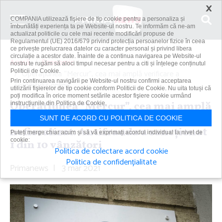
×
COMPANIA utilizează fişiere de tip cookie pentru a personaliza și
îmbunătăți experiența ta pe Website-ul nostru. Te informăm că ne-am
actualizat politicile cu cele mai recente modificări propuse de
Regulamentul (UE) 2016/679 privind protecția persoanelor fizice în ceea
ce privește prelucrarea datelor cu caracter personal și privind libera
circulație a acestor date. Înainte de a continua navigarea pe Website-ul
Acasă
Economic
nostru te rugăm să aloci timpul necesar pentru a citi și înțelege conținutul
Politicii de Cookie.
Operaţiunea “Mercur”, cea mai amplă verificare a
Prin continuarea navigării pe Website-ul nostru confirmi acceptarea
comerţului online...
utilizării fişierelor de tip cookie conform Politicii de Cookie. Nu uita totuși că
poți modifica în orice moment setările acestor fişiere cookie urmând
Operaţiunea “Mercur”, cea mai amplă
instrucțiunile din Politica de Cookie.
verificare a comerţului online
SUNT DE ACORD CU POLITICA DE COOKIE
nefiscalizat: Antifrauda a sancţionat
Puteți merge chiar acum și să vă exprimați acordul individual la nivel de
cookie:
1 din 10 vânzători
Politica de colectare acord cookie
Politica de confidențialitate
Primanews
|
3 mar 2021