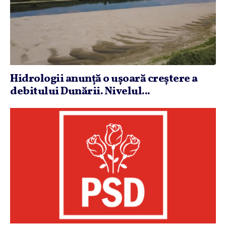
Hidrologii anunţă o uşoară creştere a
debitului Dunării. Nivelul...