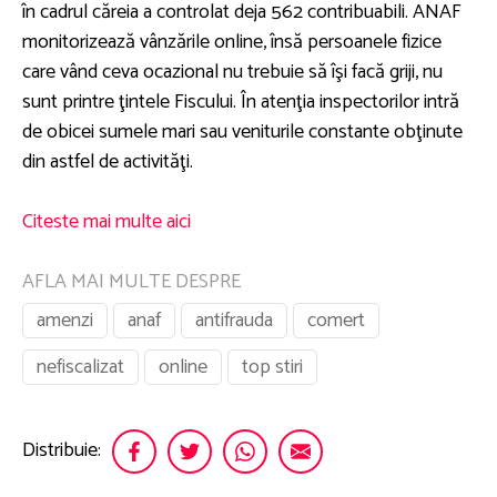
în cadrul căreia a controlat deja 562 contribuabili. ANAF
monitorizează vânzările online, însă persoanele fizice
care vând ceva ocazional nu trebuie să îşi facă griji, nu
sunt printre ţintele Fiscului. În atenţia inspectorilor intră
de obicei sumele mari sau veniturile constante obţinute
din astfel de activităţi.
Citeste mai multe aici
AFLA MAI MULTE DESPRE
amenzi
anaf
antifrauda
comert
nefiscalizat
online
top stiri
Distribuie: