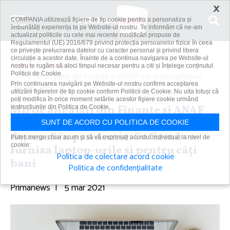
×
COMPANIA utilizează fişiere de tip cookie pentru a personaliza și
îmbunătăți experiența ta pe Website-ul nostru. Te informăm că ne-am
actualizat politicile cu cele mai recente modificări propuse de
Regulamentul (UE) 2016/679 privind protecția persoanelor fizice în ceea
ce privește prelucrarea datelor cu caracter personal și privind libera
circulație a acestor date. Înainte de a continua navigarea pe Website-ul
Acasă
Economic
nostru te rugăm să aloci timpul necesar pentru a citi și înțelege conținutul
Politicii de Cookie.
​Mii de angajaţi din Finanţe şi ANAF vor primi laptopuri
Prin continuarea navigării pe Website-ul nostru confirmi acceptarea
pentru a munci...
utilizării fişierelor de tip cookie conform Politicii de Cookie. Nu uita totuși că
poți modifica în orice moment setările acestor fişiere cookie urmând
​Mii de angajaţi din Finanţe şi ANAF
instrucțiunile din Politica de Cookie.
vor primi laptopuri pentru a munci
SUNT DE ACORD CU POLITICA DE COOKIE
de acasă în pandemie: Ce firmă va
Puteți merge chiar acum și să vă exprimați acordul individual la nivel de
cookie:
furniza laptop-urile şi pentru câţi
Politica de colectare acord cookie
bani
Politica de confidențialitate
Primanews
|
5 mar 2021