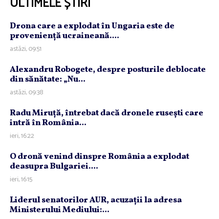
ULTIMELE ȘTIRI
Drona care a explodat în Ungaria este de
provenienţă ucraineană....
astăzi, 09:51
Alexandru Robogete, despre posturile deblocate
din sănătate: „Nu...
astăzi, 09:38
Radu Miruţă, întrebat dacă dronele ruseşti care
intră în România...
ieri, 16:22
O dronă venind dinspre România a explodat
deasupra Bulgariei....
ieri, 16:15
Liderul senatorilor AUR, acuzaţii la adresa
Ministerului Mediului:...