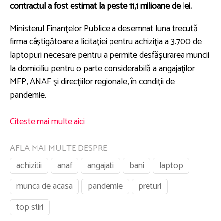
contractul a fost estimat la peste 11,1 milioane de lei.
Ministerul Finanţelor Publice a desemnat luna trecută
firma câştigătoare a licitaţiei pentru achiziţia a 3.700 de
laptopuri necesare pentru a permite desfăşurarea muncii
la domiciliu pentru o parte considerabilă a angajaţilor
MFP, ANAF şi direcţiilor regionale, în condiţii de
pandemie.
Citeste mai multe aici
AFLA MAI MULTE DESPRE
achizitii
anaf
angajati
bani
laptop
munca de acasa
pandemie
preturi
top stiri