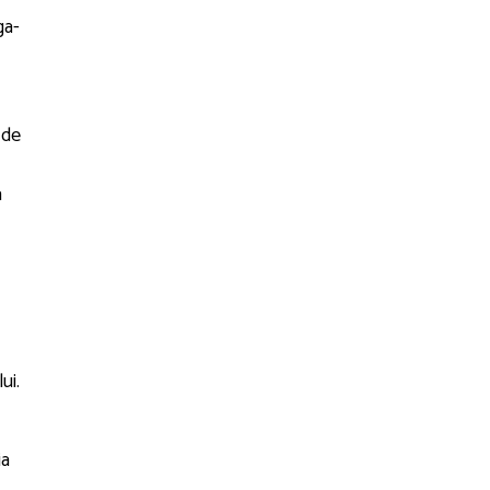
ga-
 de
a
ui.
ia