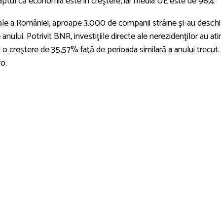
aptul că economia este în creştere, iar media UE este de 96,4.
nale a României, aproape 3.000 de companii străine şi-au deschi
 anului. Potrivit BNR, investiţiile directe ale nerezidenţilor au ati
 o creştere de 35,57% faţă de perioada similară a anului trecut.
o.