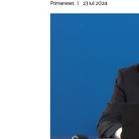
Primanews
|
23 iul 2024