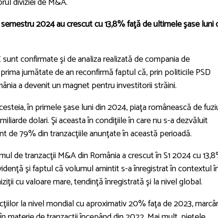
rul diviziei de M&A.
mul semestru 2024 au crescut cu 13,8% faţă de ultimele şase luni 
 sunt confirmate şi de analiza realizată de compania de
 prima jumătate de an reconfirmă faptul că, prin politicile PSD
ia a devenit un magnet pentru investitorii străini.
 acesteia, în primele şase luni din 2024, piaţa românească de fuzi
iliarde dolari. Şi aceasta în condiţiile în care nu s-a dezvăluit
nt de 79% din tranzacţiile anunţate în această perioadă.
ul de tranzacţii M&A din România a crescut în S1 2024 cu 13,8
idenţă şi faptul că volumul amintit s-a înregistrat în contextul î
iţii cu valoare mare, tendinţă înregistrată şi la nivel global.
acţiilor la nivel mondial cu aproximativ 20% faţa de 2023, marcâ
n materie de tranzacţii începând din 2022. Mai mult, pieţele