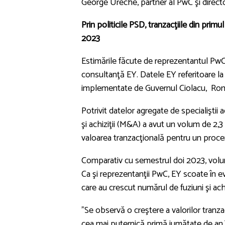
George Ureche, partner al PwC şi directo
Prin politicile PSD, tranzacţiile din pri
2023
Estimările făcute de reprezentantul PwC
consultanţă EY. Datele EY referitoare la
implementate de Guvernul Ciolacu, Român
Potrivit datelor agregate de specialiştii
şi achiziţii (M&A) a avut un volum de 2,3 m
valoarea tranzacţională pentru un proce
Comparativ cu semestrul doi 2023, volum
Ca şi reprezentanţii PwC, EY scoate în ev
care au crescut numărul de fuziuni şi achiz
”Se observă o creştere a valorilor tranz
cea mai puternică primă jumătate de an î