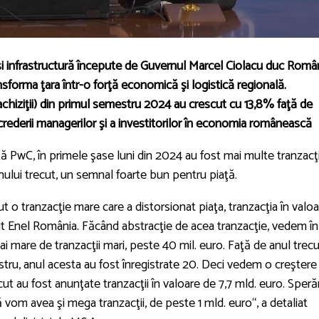
 şi infrastructură începute de Guvernul Marcel Ciolacu duc Româ
sforma ţara într-o forţă economică şi logistică regională.
achiziţii) din primul semestru 2024 au crescut cu 13,8% faţă de
crederii managerilor şi a investitorilor în economia românească
ă PwC, în primele şase luni din 2024 au fost mai multe tranzacţi
ului trecut, un semnal foarte bun pentru piaţă.
t o tranzacţie mare care a distorsionat piaţa, tranzacţia în valo
at Enel România. Făcând abstracţie de acea tranzacţie, vedem în
 mare de tranzacţii mari, peste 40 mil. euro. Faţă de anul trecu
stru, anul acesta au fost înregistrate 20. Deci vedem o creştere
recut au fost anun­ţate tranzacţii în valoare de 7,7 mld. euro. Sper
că vom avea şi mega tranzacţii, de peste 1 mld. euro“, a detaliat