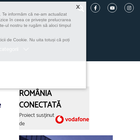
×
u. Te informăm că ne-am actualizat
izice în ceea ce privește prelucrarea
te-ul nostru te rugăm să aloci timpul
icii de Cookie. Nu uita totuși că poți
categorii
ROMÂNIA
e
CONECTATĂ
Proiect susținut
de