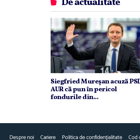
De actualitate
Siegfried Mureşan acuză PSD
AUR că pun în pericol
fondurile din...
Despre noi
Cariere
Politica de confidențialitate
Cod 