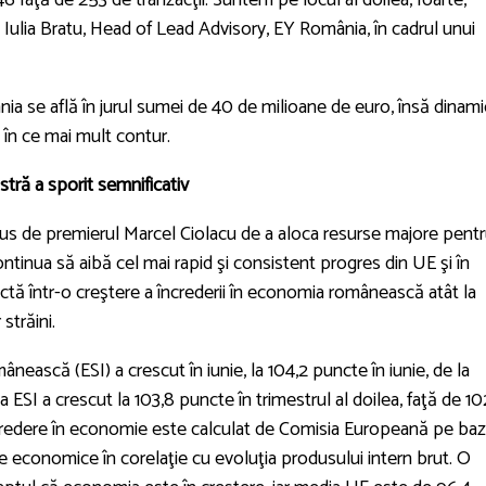
 faţă de 253 de tranzacţii. Suntem pe locul al doilea, foarte,
Iulia Bratu, Head of Lead Advisory, EY România, în cadrul unui
nia se află în jurul sumei de 40 de milioane de euro, însă dinam
e în ce mai mult contur.
tră a sporit semnificativ
us de premierul Marcel Ciolacu de a aloca resurse majore pent
continua să aibă cel mai rapid şi consistent progres din UE şi în
ctă într-o creştere a încrederii în economia românească atât la
 străini.
nească (ESI) a crescut în iunie, la 104,2 puncte în iunie, de la
SI a crescut la 103,8 puncte în trimestrul al doilea, faţă de 10
ncredere în economie este calculat de Comisia Europeană pe ba
le economice în corelaţie cu evoluţia produsului intern brut. O