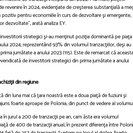
 revenire în 2024, evidenţiate de creşterea substanţială a me
n pozitiv pentru economiile în curs de dezvoltare şi emergente,
or dezvoltate”, arată analiza EY.
vestitorii strategici şi-au menţinut poziţia dominantă pe piaţa
lui 2024, reprezentând 93% din volumul tranzacţiilor, deşi au
n prima jumătate a anului 2023 (115). Este de remarcat că aceast
endicată de investitorii strategici din prima jumătate a anului
hiziţii din regiune
din luna mai că ţara noastră este a doua piaţă de fuziuni şi
 a ajuns foarte aproape de Polonia, din punct de vedere al volumul
în jurul a 200 de tranzacţii pe an, cam ăsta era volumul
piaţă de 400 de tranzacţii anual, în prezent diferenţa între Polon