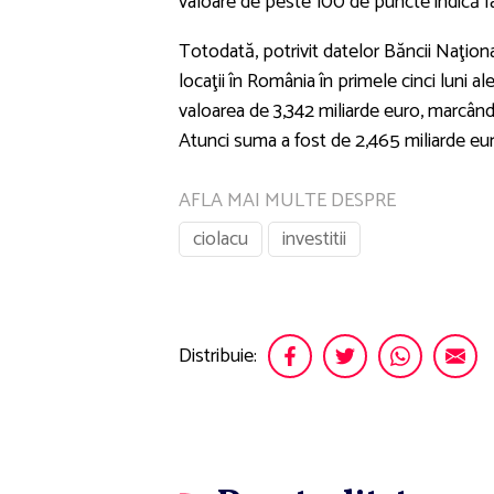
valoare de peste 100 de puncte indică f
Totodată, potrivit datelor Băncii Naţio
locaţii în România în primele cinci luni ale
valoarea de 3,342 miliarde euro, marcând
Atunci suma a fost de 2,465 miliarde eur
AFLA MAI MULTE DESPRE
ciolacu
investitii
Distribuie: