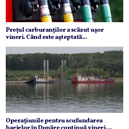
Preţul carburanţilor a scăzut uşor
vineri. Când este aşteptată...
Operaţiunile pentru scufundarea
barjelor în Dunăre continuă vineri....