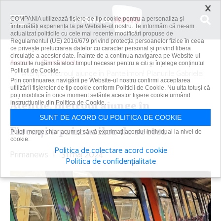
×
COMPANIA utilizează fişiere de tip cookie pentru a personaliza și
îmbunătăți experiența ta pe Website-ul nostru. Te informăm că ne-am
actualizat politicile cu cele mai recente modificări propuse de
Regulamentul (UE) 2016/679 privind protecția persoanelor fizice în ceea
ce privește prelucrarea datelor cu caracter personal și privind libera
circulație a acestor date. Înainte de a continua navigarea pe Website-ul
Acasă
Comunicate
nostru te rugăm să aloci timpul necesar pentru a citi și înțelege conținutul
Politicii de Cookie.
Atenţie, metroul ajunge în Pantelimon! Planurile Gabrielei
Prin continuarea navigării pe Website-ul nostru confirmi acceptarea
Firea şi a...
utilizării fişierelor de tip cookie conform Politicii de Cookie. Nu uita totuși că
poți modifica în orice moment setările acestor fişiere cookie urmând
Atenţie, metroul ajunge în
instrucțiunile din Politica de Cookie.
Pantelimon! Planurile Gabrielei
SUNT DE ACORD CU POLITICA DE COOKIE
Firea şi a primarilor de sector
Puteți merge chiar acum și să vă exprimați acordul individual la nivel de
cookie:
Politica de colectare acord cookie
Primanews
|
31 mai 2024
Politica de confidențialitate