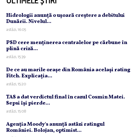
ULTIMELE ȘTIRI
Hidrologii anunţă o uşoară creştere a debitului
Dunării. Nivelul...
astăzi, 16:05
PSD cere menţinerea centralelor pe cărbune în
plină criză...
astăzi, 15:39
De ce au marile oraşe din România acelaşi rating
Fitch. Explicaţia...
astăzi, 15:20
TAS a dat verdictul final în cazul Cosmin Matei.
Sepsi îşi pierde...
astăzi, 15:08
Agenţia Moody's anunţă astăzi ratingul
României. Bolojan, optimist...