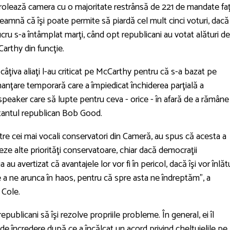
trolează camera cu o majoritate restrânsă de 221 de mandate fa
eamnă că îşi poate permite să piardă cel mult cinci voturi, dacă
cru s-a întâmplat marţi, când opt republicani au votat alături de
arthy din funcţie.
câţiva aliaţi l-au criticat pe McCarthy pentru că s-a bazat pe
nanţare temporară care a împiedicat închiderea parţială a
peaker care să lupte pentru ceva - orice - în afară de a rămâne 
ntantul republican Bob Good.
intre cei mai vocali conservatori din Cameră, au spus că acesta a
seze alte priorităţi conservatoare, chiar dacă democraţii
au avertizat că avantajele lor vor fi în pericol, dacă îşi vor înlăt
 de a ne arunca în haos, pentru că spre asta ne îndreptăm", a
 Cole.
epublicani să îşi rezolve propriile probleme. În general, ei îl
 încredere după ce a încălcat un acord privind cheltuielile pe