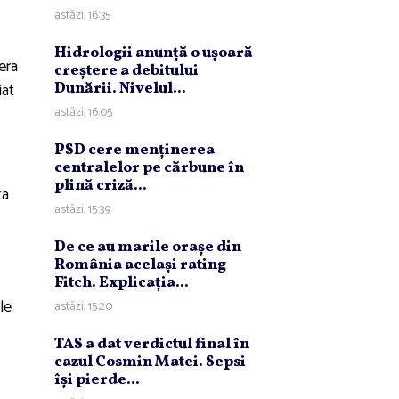
astăzi, 16:35
Hidrologii anunţă o uşoară
era
creştere a debitului
iat
Dunării. Nivelul...
astăzi, 16:05
PSD cere menţinerea
centralelor pe cărbune în
plină criză...
ta
astăzi, 15:39
De ce au marile oraşe din
România acelaşi rating
Fitch. Explicaţia...
le
astăzi, 15:20
TAS a dat verdictul final în
cazul Cosmin Matei. Sepsi
îşi pierde...