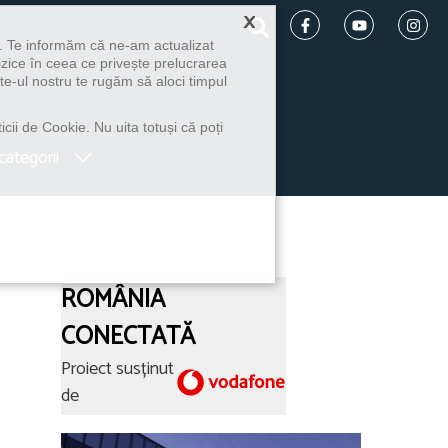
×
u. Te informăm că ne-am actualizat
izice în ceea ce privește prelucrarea
te-ul nostru te rugăm să aloci timpul
icii de Cookie. Nu uita totuși că poți
categorii
ROMÂNIA
CONECTATĂ
Proiect susținut
de