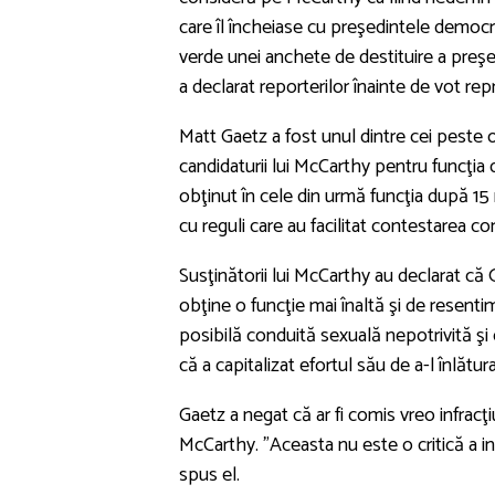
care îl încheiase cu preşedintele democra
verde unei anchete de destituire a preşe
a declarat reporterilor înainte de vot re
Matt Gaetz a fost unul dintre cei peste o
candidaturii lui McCarthy pentru funcţia
obţinut în cele din urmă funcţia după 15
cu reguli care au facilitat contestarea co
Susţinătorii lui McCarthy au declarat că 
obţine o funcţie mai înaltă şi de resent
posibilă conduită sexuală nepotrivită şi
că a capitalizat efortul său de a-l înlăt
Gaetz a negat că ar fi comis vreo infracţ
McCarthy. "Aceasta nu este o critică a ind
spus el.