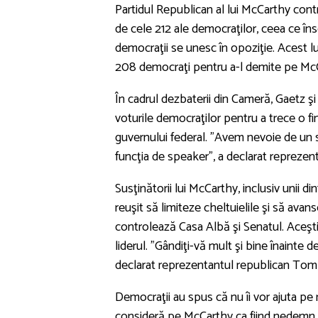
Partidul Republican al lui McCarthy con
de cele 212 ale democraţilor, ceea ce îns
democraţii se unesc în opoziţie. Acest lu
208 democraţi pentru a-l demite pe McC
În cadrul dezbaterii din Cameră, Gaetz şi 
voturile democraţilor pentru a trece o fi
guvernului federal. "Avem nevoie de un s
funcţia de speaker", a declarat repreze
Susţinătorii lui McCarthy, inclusiv unii d
reuşit să limiteze cheltuielile şi să avan
controlează Casa Albă şi Senatul. Aceştia 
liderul. "Gândiţi-vă mult şi bine înainte
declarat reprezentantul republican Tom
Democraţii au spus că nu îi vor ajuta pe r
consideră pe McCarthy ca fiind nedemn de