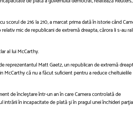
în incapacitate de plată a guvernului democrat, relatează Reuters,
cu scorul de 216 la 210, a marcat prima dată în istorie când Cam
 relativ mic de republicani de extremă dreapta, cărora li s-au ral
ar al lui McCarthy.
de reprezentantul Matt Gaetz, un republican de extremă dreap
evin McCarthy că nu a făcut suficient pentru a reduce cheltuielile
ent de încleştare într-un an în care Camera controlată de
intrării în incapacitate de plată şi în pragul unei închideri parţia