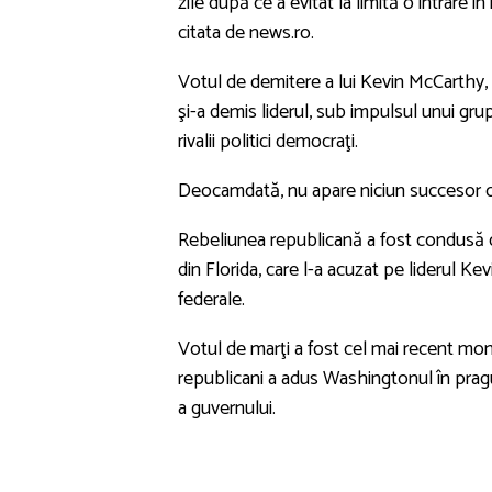
zile după ce a evitat la limită o intrare 
citata de news.ro.
Votul de demitere a lui Kevin McCarthy, 
şi-a demis liderul, sub impulsul unui grup
rivalii politici democraţi.
Deocamdată, nu apare niciun succesor cl
Rebeliunea republicană a fost condusă 
din Florida, care l-a acuzat pe liderul K
federale.
Votul de marţi a fost cel mai recent mom
republicani a adus Washingtonul în pragul 
a guvernului.