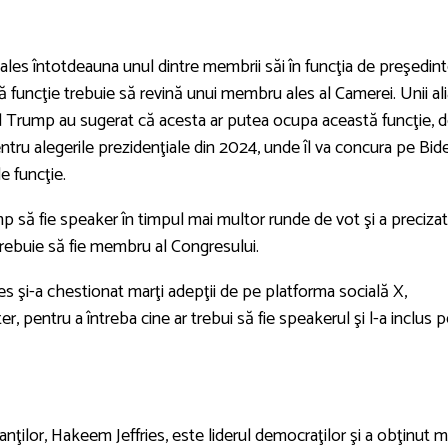
ales întotdeauna unul dintre membrii săi în funcţia de preşedint
funcţie trebuie să revină unui membru ales al Camerei. Unii ali
ld Trump au sugerat că acesta ar putea ocupa această funcţie, d
ntru alegerile prezidenţiale din 2024, unde îl va concura pe Bid
e funcţie.
mp să fie speaker în timpul mai multor runde de vot şi a precizat
 trebuie să fie membru al Congresului.
şi-a chestionat marţi adepţii de pe platforma socială X,
 pentru a întreba cine ar trebui să fie speakerul şi l-a inclus 
nţilor, Hakeem Jeffries, este liderul democraţilor şi a obţinut m