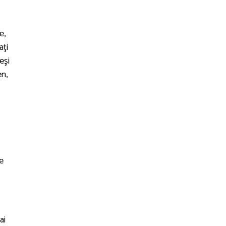
e,
aţi
eşi
en,
pe
ai