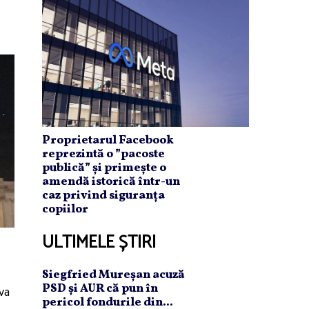
Proprietarul Facebook
reprezintă o ”pacoste
publică” și primește o
amendă istorică într-un
caz privind siguranța
copiilor
ULTIMELE ȘTIRI
Siegfried Mureşan acuză
PSD şi AUR că pun în
eva
pericol fondurile din...