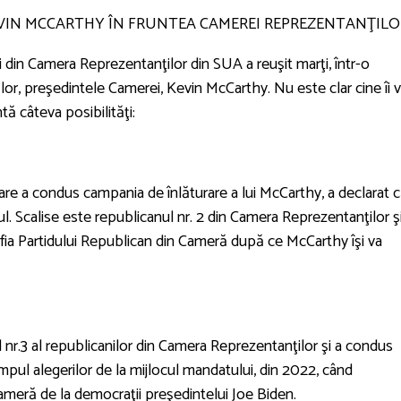
KEVIN MCCARTHY ÎN FRUNTEA CAMEREI REPREZENTANŢILO
i din Camera Reprezentanţilor din SUA a reuşit marţi, într-o
ul lor, preşedintele Camerei, Kevin McCarthy. Nu este clar cine îi 
ă câteva posibilităţi:
re a condus campania de înlăturare a lui McCarthy, a declarat 
ul. Scalise este republicanul nr. 2 din Camera Reprezentanţilor ş
efia Partidului Republican din Cameră după ce McCarthy îşi va
r.3 al republicanilor din Camera Reprezentanţilor şi a condus
mpul alegerilor de la mijlocul mandatului, din 2022, când
Cameră de la democraţii preşedintelui Joe Biden.