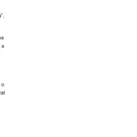
",
va
 a
d
d o
zat