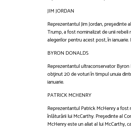
JIM JORDAN
Reprezentantul Jim Jordan, preşedinte al 
Trump, a fost nominalizat de unii rebeli 
alegerilor pentru acest post, în ianuarie. 
BYRON DONALDS
Reprezentantul ultraconservator Byron D
obţinut 20 de voturi în timpul unuia dintr
ianuarie.
PATRICK MCHENRY
Reprezentantul Patrick McHenry a fost n
înlăturării lui McCarthy. Preşedinte al Co
McHenry este un aliat al lui McCarthy, car