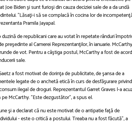
t Joe Biden şi sunt furioşi din cauza deciziei sale de a da undă
dintelui. "Lăsaţi-i să se complacă în cocina lor de incompetenţă
prezentanta Pramila Jayapal.
 duzină de republicani care au votat în repetate rânduri împotri
 de preşedinte al Camerei Reprezentanţilor, în ianuarie. McCarthy
 runde de vot. Pentru a câştiga postul, McCarthy a fost de acor
nducerii sale.
Gaetz a fost motivat de dorinţa de publicitate, de şansa de a
imentele legate de o anchetă etică în curs de desfăşurare privin
 consum ilegal de droguri. Reprezentantul Garret Graves l-a acu
ura pe McCarthy. "Este dezgustător", a spus el.
iune şi a declarat că nu este motivat de o antipatie faţă de
ividului - este o critică a postului. Treaba nu a fost făcută", a