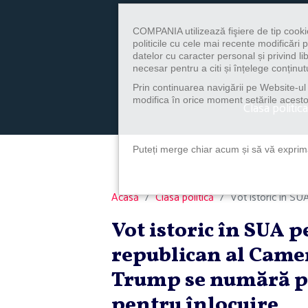
COMPANIA utilizează fişiere de tip cooki
politicile cu cele mai recente modificăr
datelor cu caracter personal și privind l
necesar pentru a citi și înțelege conținutu
Prin continuarea navigării pe Website-ul n
modifica în orice moment setările acestor
Clasa politica
Puteți merge chiar acum și să vă exprimaț
Acasă
Clasa politică
Vot istoric în SUA
Vot istoric în SUA 
republican al Came
Trump se numără pr
pentru înlocuire