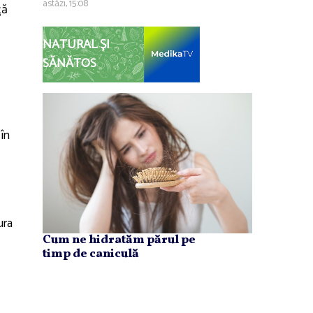
astăzi, 15:08
ţă
NATURAL ȘI
SĂNĂTOS
în
ura
Cum ne hidratăm părul pe
timp de caniculă