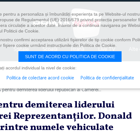
e pentru a personaliza și îmbunătăți experiența ta pe Website-ul nostr
i propuse de Regulamentul (UE) 2016/679 privind protecția persoanelor f
ibera circulație a acestor date. Înainte de a continua navigarea pe Websi
l Politicii de Cookie.
ostru confirmi acceptarea utilizării fişierelor de tip cookie conform Polit
 fişiere cookie urmând instrucțiunile din Politica de Cookie.
Spitale
Școală
Hrană
Live TV
Alte 
SUNT DE ACORD CU POLITICA DE COOKIE
i acordul individual la nivel de cookie:
Politica de colectare acord cookie
Politica de confidențialitate
 pentru demiterea liderului republican al Camerei...
pentru demiterea liderului
rei Reprezentanţilor. Donald
intre numele vehiculate