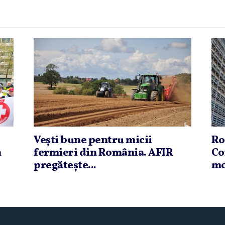
Veşti bune pentru micii
Ro
n
fermieri din România. AFIR
Co
pregăteşte...
mo