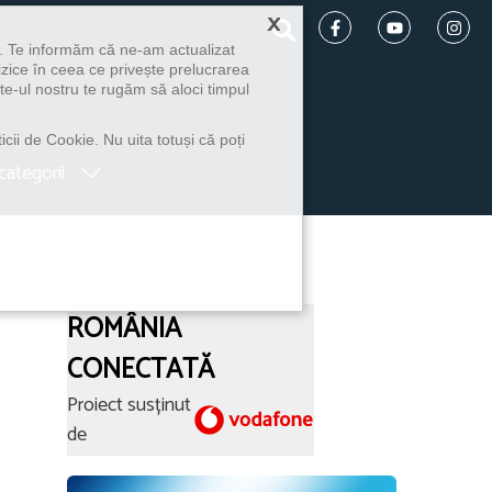
×
u. Te informăm că ne-am actualizat
izice în ceea ce privește prelucrarea
te-ul nostru te rugăm să aloci timpul
icii de Cookie. Nu uita totuși că poți
categorii
ROMÂNIA
CONECTATĂ
Proiect susținut
de