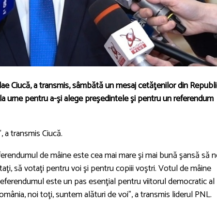
lae Ciucă, a transmis, sâmbătă un mesaj cetăţenilor din Republ
a urne pentru a-şi alege preşedintele şi pentru un referendum
, a transmis Ciucă.
referendumul de mâine este cea mai mare şi mai bună şansă să n
aţi, să votaţi pentru voi şi pentru copiii voştri. Votul de mâine
Referendumul este un pas esenţial pentru viitorul democratic al
România, noi toţi, suntem alături de voi”, a transmis liderul PNL.