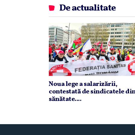
De actualitate
Noua lege a salarizării,
contestată de sindicatele di
sănătate....