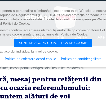
e pentru a personaliza și îmbunătăți experiența ta pe Website-ul nostr
i propuse de Regulamentul (UE) 2016/679 privind protecția persoanelor f
ibera circulație a acestor date. Înainte de a continua navigarea pe Websi
l Politicii de Cookie.
ostru confirmi acceptarea utilizării fişierelor de tip cookie conform Polit
 fişiere cookie urmând instrucțiunile din Politica de Cookie.
Spitale
Școală
Hrană
Live TV
Alte 
SUNT DE ACORD CU POLITICA DE COOKIE
i acordul individual la nivel de cookie:
Politica de colectare acord cookie
Politica de confidențialitate
iucă, mesaj pentru cetăţenii din Republica Moldova cu...
că, mesaj pentru cetăţenii din
cu ocazia referendumului:
suntem alături de voi