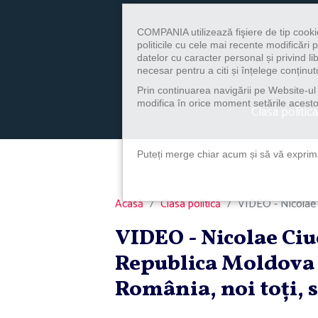
COMPANIA utilizează fişiere de tip cooki
politicile cu cele mai recente modificăr
datelor cu caracter personal și privind l
necesar pentru a citi și înțelege conținutu
Prin continuarea navigării pe Website-ul n
modifica în orice moment setările acestor
Clasa politica
Puteți merge chiar acum și să vă exprimaț
Acasă
Clasa politică
VIDEO - Nicolae C
VIDEO - Nicolae Ciu
Republica Moldova 
România, noi toţi, 