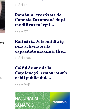
astăzi, 17:51
România, avertizată de
Comisia Europeană după
modificarea legii...
astăzi, 17:28
Rafinăria Petromidia îşi
ica
reia activitatea la
capacitate maximă. Ilie...
astăzi, 17:06
Coiful de aur de la
Coţofeneşti, restaurat sub
e
ochii publicului....
astăzi, 16:41
NATURAL ȘI
SĂNĂTOS