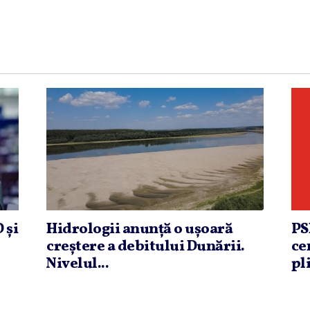
 şi
Hidrologii anunţă o uşoară
PS
creştere a debitului Dunării.
ce
Nivelul...
pli