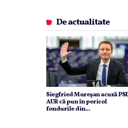
De actualitate
Siegfried Mureşan acuză PSD
AUR că pun în pericol
fondurile din...