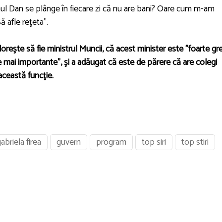
nul Dan se plânge în fiecare zi că nu are bani? Oare cum m-am
ă afle reţeta".
doreşte să fie ministrul Muncii, că acest minister este "foarte gr
e mai importante", şi a adăugat că este de părere că are colegi
această funcţie.
abriela firea
guvern
program
top siri
top stiri