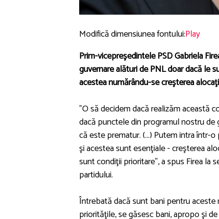
Modifică dimensiunea fontului:
Play
Prim-vicepreşedintele PSD Gabriela Firea 
guvernare alături de PNL doar dacă le su
acestea numărându-se creşterea alocaţiilor
"O să decidem dacă realizăm această coal
dacă punctele din programul nostru de gu
că este prematur. (...) Putem intra într
şi acestea sunt esenţiale - creşterea aloc
sunt condiţii prioritare", a spus Firea la 
partidului.
Întrebată dacă sunt bani pentru aceste maj
priorităţile, se găsesc bani, apropo şi d