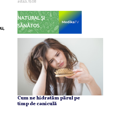
astăzi, 15:08
NATURAL ȘI
SĂNĂTOS
eu,
Cum ne hidratăm părul pe
timp de caniculă