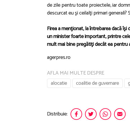
de zile pentru toate proiectele, iar dom
descurcat eu şi ceilalţi primari generali? S
Firea a menţionat, la întrebarea dacă îşi 
un minister foarte important, printre cel
mult mai bine pregătiţi decât ea pentru 
agerpres.ro
AFLA MAI MULTE DESPRE
alocatie
coalitie de guvernare
g
Distribuie: