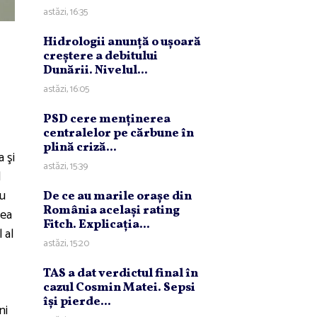
astăzi, 16:35
Hidrologii anunţă o uşoară
creştere a debitului
Dunării. Nivelul...
astăzi, 16:05
PSD cere menţinerea
centralelor pe cărbune în
plină criză...
 şi
astăzi, 15:39
d
ru
De ce au marile oraşe din
România acelaşi rating
tea
Fitch. Explicaţia...
 al
astăzi, 15:20
TAS a dat verdictul final în
cazul Cosmin Matei. Sepsi
îşi pierde...
ni