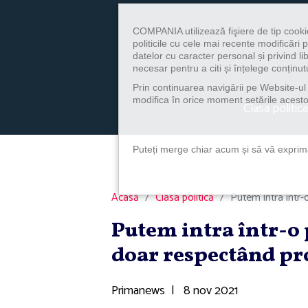
COMPANIA utilizează fişiere de tip cooki
politicile cu cele mai recente modificăr
datelor cu caracter personal și privind l
necesar pentru a citi și înțelege conținutu
Prin continuarea navigării pe Website-ul n
modifica în orice moment setările acestor
Clasa politica
Puteți merge chiar acum și să vă exprimaț
Acasă
Clasa politică
Putem intra într-
Putem intra într-o 
doar respectând pr
Primanews
|
8 nov 2021