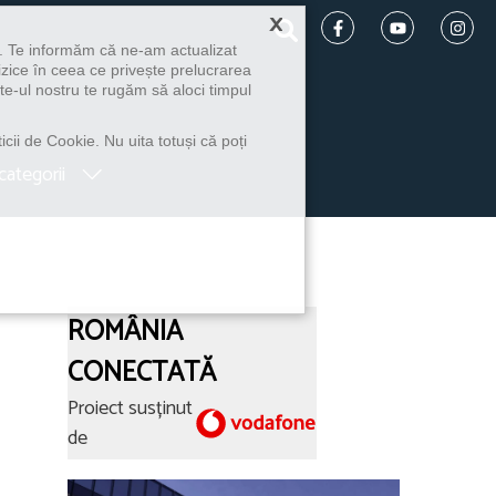
×
u. Te informăm că ne-am actualizat
izice în ceea ce privește prelucrarea
te-ul nostru te rugăm să aloci timpul
icii de Cookie. Nu uita totuși că poți
categorii
ROMÂNIA
CONECTATĂ
Proiect susținut
de