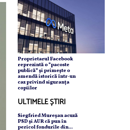
Proprietarul Facebook
reprezintă o ”pacoste
publică” și primește o
amendă istorică într-un
caz privind siguranța
copiilor
ULTIMELE ȘTIRI
Siegfried Mureşan acuză
PSD şi AUR că pun în
pericol fondurile din...