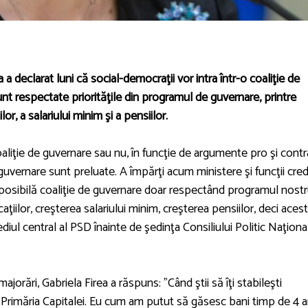
a declarat luni că social-democraţii vor intra într-o coaliţie de
nt respectate priorităţile din programul de guvernare, printre
, a salariului minim şi a pensiilor.
iţie de guvernare sau nu, în funcţie de argumente pro şi contra
vernare sunt preluate. A împărţi acum ministere şi funcţii cre
-o posibilă coaliţie de guvernare doar respectând programul nost
aţiilor, creşterea salariului minim, creşterea pensiilor, deci aces
sediul central al PSD înainte de şedinţa Consiliului Politic Naţional
orări, Gabriela Firea a răspuns: "Când ştii să îţi stabileşti
e Primăria Capitalei. Eu cum am putut să găsesc bani timp de 4 a