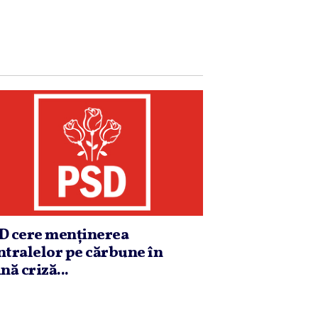
D cere menţinerea
ntralelor pe cărbune în
nă criză...