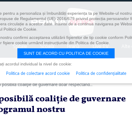
e pentru a personaliza și îmbunătăți experiența ta pe Website-ul nostr
i propuse de Regulamentul (UE) 2016/679 privind protecția persoanelor f
ibera circulație a acestor date. Înainte de a continua navigarea pe Websi
l Politicii de Cookie.
ostru confirmi acceptarea utilizării fişierelor de tip cookie conform Polit
 fişiere cookie urmând instrucțiunile din Politica de Cookie.
Spitale
Școală
Hrană
Live TV
Alte 
SUNT DE ACORD CU POLITICA DE COOKIE
i acordul individual la nivel de cookie:
Politica de colectare acord cookie
Politica de confidențialitate
o posibilă coaliţie de guvernare doar respectând...
posibilă coaliţie de guvernare
ogramul nostru