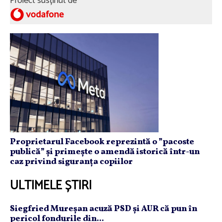
Proiect susținut de
Proprietarul Facebook reprezintă o ”pacoste
publică” și primește o amendă istorică într-un
caz privind siguranța copiilor
ULTIMELE ȘTIRI
Siegfried Mureşan acuză PSD şi AUR că pun în
pericol fondurile din...