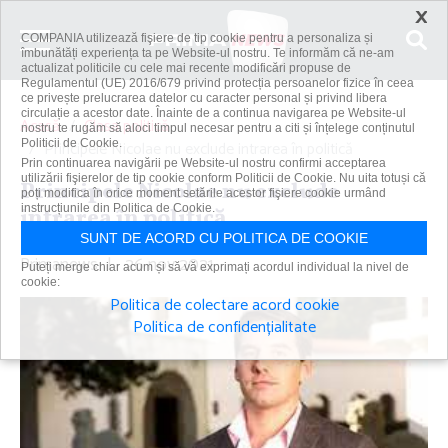
×
COMPANIA utilizează fişiere de tip cookie pentru a personaliza și
îmbunătăți experiența ta pe Website-ul nostru. Te informăm că ne-am
actualizat politicile cu cele mai recente modificări propuse de
Regulamentul (UE) 2016/679 privind protecția persoanelor fizice în ceea
ce privește prelucrarea datelor cu caracter personal și privind libera
circulație a acestor date. Înainte de a continua navigarea pe Website-ul
Acasă
Clasa politică
nostru te rugăm să aloci timpul necesar pentru a citi și înțelege conținutul
Politicii de Cookie.
Principele Nicolae nu exclude intrarea în politică
Prin continuarea navigării pe Website-ul nostru confirmi acceptarea
utilizării fişierelor de tip cookie conform Politicii de Cookie. Nu uita totuși că
Principele Nicolae nu exclude
poți modifica în orice moment setările acestor fişiere cookie urmând
instrucțiunile din Politica de Cookie.
intrarea în politică
SUNT DE ACORD CU POLITICA DE COOKIE
Primanews
|
26 nov 2021
Puteți merge chiar acum și să vă exprimați acordul individual la nivel de
cookie:
Politica de colectare acord cookie
Politica de confidențialitate