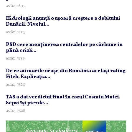
astăzi, 16:35
Hidrologii anunţă o uşoară creştere a debitului
Dunării. Nivelul...
astăzi, 16:05
PSD cere menţinerea centralelor pe cărbune în
plină criză...
astăzi, 15:39
De ce au marile oraşe din România acelaşi rating
Fitch. Explicaţia...
astăzi, 15:20
TAS a dat verdictul final în cazul Cosmin Matei.
Sepsi îşi pierde...
astăzi, 15:08