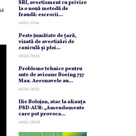
SRI, avertisment cu privire
la o nouă metodă de
ui
fraudă: escrocii...
astăzi, 10:04
Peste jumătate de ţară,
vizată de avertizări de
caniculă şi ploi...
astăzi, 09:45
Probleme tehnice pentru
sute de avioane Boeing 737
Max. Aeronavele au...
astăzi, 09:25
Ilie Bolojan, atac la alianţa
PSD-AUR: „Amendamente
care pot provoca...
astăzi, 08:46