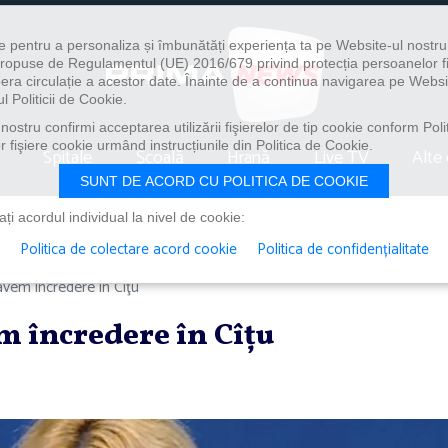
e pentru a personaliza și îmbunătăți experiența ta pe Website-ul nostr
i propuse de Regulamentul (UE) 2016/679 privind protecția persoanelor f
ibera circulație a acestor date. Înainte de a continua navigarea pe Websi
l Politicii de Cookie.
ostru confirmi acceptarea utilizării fişierelor de tip cookie conform Polit
 fişiere cookie urmând instrucțiunile din Politica de Cookie.
Spitale
Școală
Hrană
Live TV
Alte 
SUNT DE ACORD CU POLITICA DE COOKIE
i acordul individual la nivel de cookie:
Politica de colectare acord cookie
Politica de confidențialitate
vem încredere în Cîţu
m încredere în Cîţu