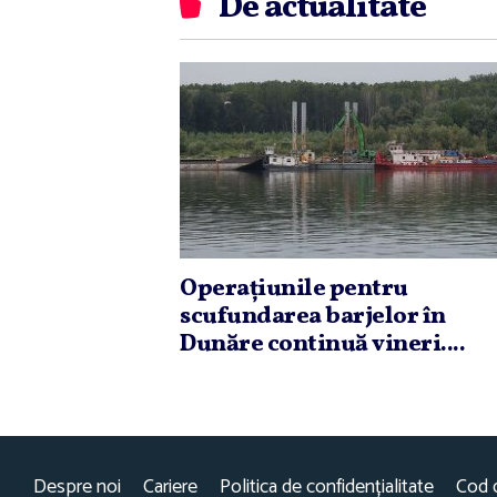
De actualitate
Operaţiunile pentru
scufundarea barjelor în
Dunăre continuă vineri....
Despre noi
Cariere
Politica de confidențialitate
Cod 