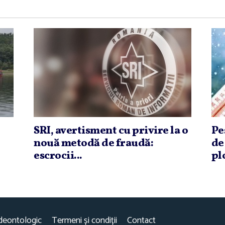
SRI, avertisment cu privire la o
Pe
nouă metodă de fraudă:
de
escrocii...
plo
deontologic
Termeni și condiții
Contact