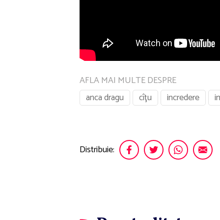
AFLA MAI MULTE DESPRE
anca dragu
cîţu
incredere
i
Distribuie: