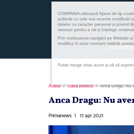
COMPANIA utilizează fişiere de tip cooki
politicile cu cele mai recente modificăr
datelor cu caracter personal și privind l
necesar pentru a citi și înțelege conținutu
Prin continuarea navigării pe Website-ul n
modifica în orice moment setările acestor
Clasa politica
Puteți merge chiar acum și să vă exprimaț
Acasă
Clasa politică
Anca Dragu: Nu a
Anca Dragu: Nu ave
Primanews
|
17 apr 2021