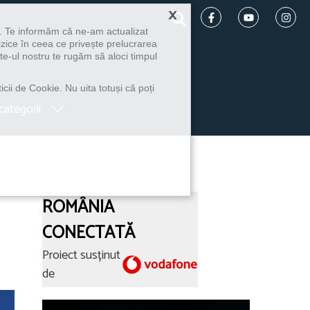
×
u. Te informăm că ne-am actualizat
izice în ceea ce privește prelucrarea
te-ul nostru te rugăm să aloci timpul
icii de Cookie. Nu uita totuși că poți
categorii
ROMÂNIA
CONECTATĂ
Proiect susținut
de